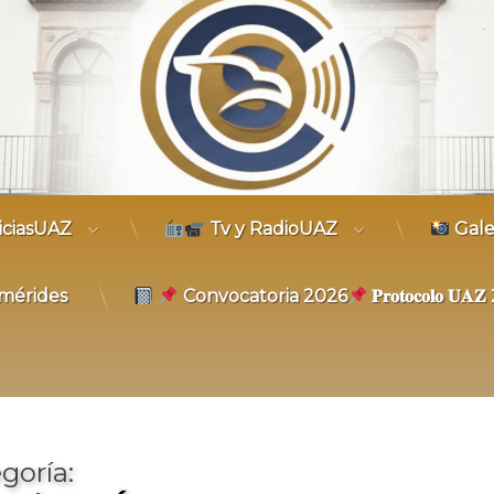
trónico
iciasUAZ
Tv y RadioUAZ
Gale
mérides
Convocatoria 2026
𝐏𝐫𝐨𝐭𝐨𝐜𝐨𝐥𝐨 𝐔
goría: