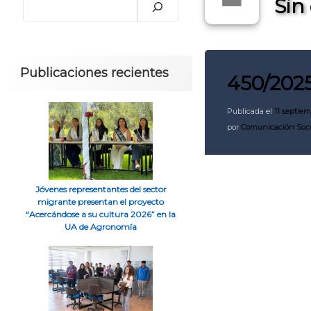
Sin
Publicaciones recientes
450/202
Deja un coment
Publicada el
11 septiem
por
Comunicación Soc
Jóvenes representantes del sector
migrante presentan el proyecto
“Acercándose a su cultura 2026” en la
UA de Agronomía