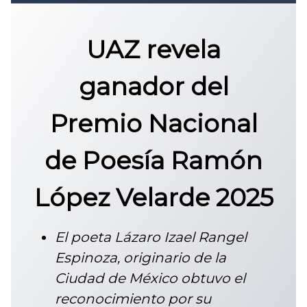
Convocatoria 2026
𝐏𝐫𝐨𝐭𝐨𝐜𝐨𝐥𝐨 𝐔𝐀𝐙 2025
UAZ revela
CONVOCATORIA DE INGRESO UAZ
ganador del
Premio Nacional
de Poesía Ramón
López Velarde 2025
El poeta Lázaro Izael Rangel
Espinoza, originario de la
Ciudad de México obtuvo el
reconocimiento por su