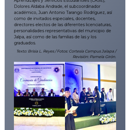
Aprendizajes y Servicios Estudiantiles (CASE),
Dolores Aldaba Andrade, el subcoordinador
académico, Juan Antonio Tarango Rodríguez, así
como de invitados especiales, docentes,
directores electos de las diferentes licenciaturas,
personalidades representativas del municipio de
Jalpa, así como de las familias de las y los
graduados.
Texto: Brisia L. Reyes / Fotos: Cortesía Campus Jalapa /
Revisión: Pamela Girón.