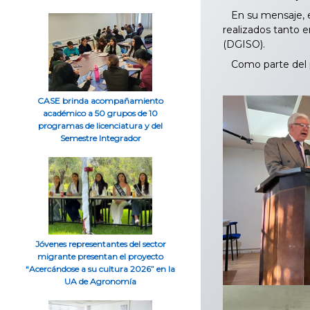
En su mensaje, el
realizados tanto 
(DGISO).
Como parte del pr
CASE brinda acompañamiento
académico a 50 grupos de 10
programas de licenciatura y del
Semestre Integrador
Jóvenes representantes del sector
migrante presentan el proyecto
“Acercándose a su cultura 2026” en la
UA de Agronomía