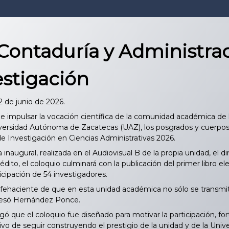
Contaduría y Administrac
estigación
2 de junio de 2026.
de impulsar la vocación científica de la comunidad académica d
versidad Autónoma de Zacatecas (UAZ), los posgrados y cuerpos 
de Investigación en Ciencias Administrativas 2026.
 inaugural, realizada en el Audiovisual B de la propia unidad, e
dito, el coloquio culminará con la publicación del primer libro el
ticipación de 54 investigadores.
fehaciente de que en esta unidad académica no sólo se transmi
presó Hernández Ponce.
ó que el coloquio fue diseñado para motivar la participación, fort
etivo de seguir construyendo el prestigio de la unidad y de la U