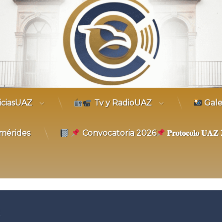
trónico
iciasUAZ
Tv y RadioUAZ
Gale
mérides
Convocatoria 2026
𝐏𝐫𝐨𝐭𝐨𝐜𝐨𝐥𝐨 𝐔
6