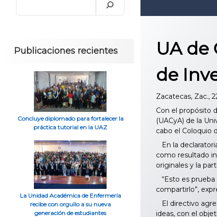
UA de 
Publicaciones recientes
de Inv
Zacatecas, Zac., 2
Con el propósito 
Concluye diplomado para fortalecer la
(UACyA) de la Uni
práctica tutorial en la UAZ
cabo el Coloquio 
En la declaratoria
como resultado iné
originales y la par
“Esto es prueba 
compartirlo”, ex
La Unidad Académica de Enfermería
El directivo agreg
recibe con orgullo a su nueva
ideas, con el obj
generación de estudiantes