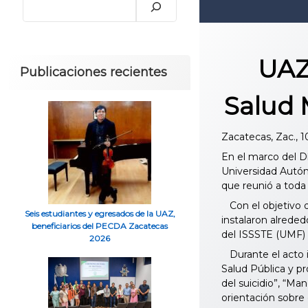
UAZ
Publicaciones recientes
Salud 
Zacatecas, Zac., 
En el marco del D
Universidad Autón
que reunió a toda 
Con el objetivo de
Seis estudiantes y egresados de la UAZ,
instalaron alreded
beneficiarios del PECDA Zacatecas
del ISSSTE (UMF) J
2026
Durante el acto i
Salud Pública y p
del suicidio”, “M
orientación sobre