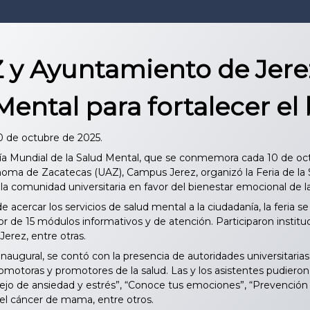
 y Ayuntamiento de Jere
Mental para fortalecer el
10 de octubre de 2025.
ía Mundial de la Salud Mental, que se conmemora cada 10 de oct
oma de Zacatecas (UAZ), Campus Jerez, organizó la Feria de la 
la comunidad universitaria en favor del bienestar emocional de l
 acercar los servicios de salud mental a la ciudadanía, la feria se
or de 15 módulos informativos y de atención. Participaron instit
erez, entre otras.
naugural, se contó con la presencia de autoridades universitaria
romotoras y promotores de la salud. Las y los asistentes pudie
anejo de ansiedad y estrés”, “Conoce tus emociones”, “Prevenció
 el cáncer de mama, entre otros.