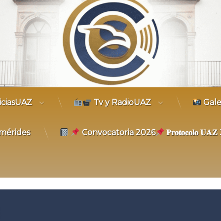
trónico
iciasUAZ
Tv y RadioUAZ
Gale
mérides
Convocatoria 2026
𝐏𝐫𝐨𝐭𝐨𝐜𝐨𝐥𝐨 𝐔