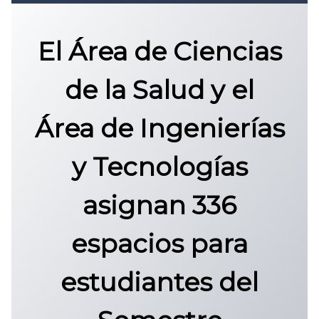
Convocatoria 2026
𝐏𝐫𝐨𝐭𝐨𝐜𝐨𝐥𝐨 𝐔𝐀𝐙 2025
El Área de Ciencias
CONVOCATORIA DE INGRESO UAZ
de la Salud y el
Área de Ingenierías
y Tecnologías
asignan 336
espacios para
estudiantes del