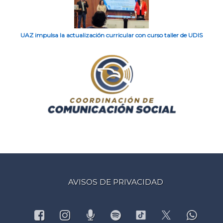
UAZ impulsa la actualización curricular con curso taller de UDIS
AVISOS DE PRIVACIDAD
Facebook
Instagram
Podcast
Spotify
What