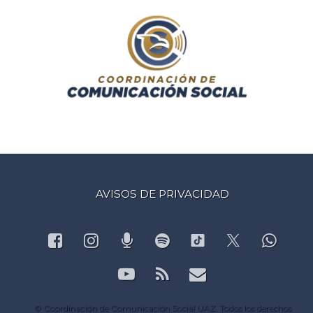
AVISOS DE PRIVACIDAD
Facebook
Instagram
Podcast
Spotify
What
TikTok
X.com
YouTube
RSS
Correo electr
© Coordinación de Comunicación Social UAZ. Todos los derechos