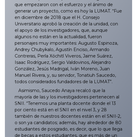
que empezaron con el esfuerzo y el ánimo de
generar un proyecto, como es hoy la LUMAT. “Fue
en diciembre de 2018 que el H. Consejo
Universitario aprobó la creación de la unidad, con
el apoyo de los investigadores, que, aunque
algunos no están en la actualidad, fueron
personajes muy importantes: Augusto Espinoza,
Andrey Chubykalo, Agustín Enciso, Armando
Contreras, Perla Xóchitl Viveros, Jaime Suárez,
Isaac Rodríguez, Sergio Valdovinos, Alejandro
González, Jesús Madrigal, Iván Moreno, Juan
Manuel Rivera, y, su servidor, Tonatiuh Saucedo,
todos considerados fundadores de la LUMAT”.
Asimismo, Saucedo Anaya recalcó que la
mayoría de las y los investigadores pertenecen al
SNII. “Tenemos una planta docente donde el 13
por ciento está en el SNII en el nivel 3, y 28
también de nuestros docentes están en el SNII-2,
o son ya candidatos; además, hay alrededor de 80
estudiantes de posgrado, es decir, que lo que llega
de becas a estos estudiantes, que es más de un