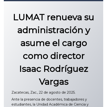
Convocatoria 2026
𝐏𝐫𝐨𝐭𝐨𝐜𝐨𝐥𝐨 𝐔𝐀𝐙 2025
LUMAT renueva su
CONVOCATORIA DE INGRESO UAZ
administración y
asume el cargo
como director
Isaac Rodríguez
Vargas
Zacatecas, Zac., 22 de agosto de 2025.
Ante la presencia de docentes, trabajadores y
estudiantes, la Unidad Académica de Ciencia y