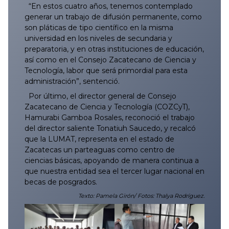
“En estos cuatro años, tenemos contemplado
generar un trabajo de difusión permanente, como
son pláticas de tipo científico en la misma
universidad en los niveles de secundaria y
preparatoria, y en otras instituciones de educación,
así como en el Consejo Zacatecano de Ciencia y
Tecnología, labor que será primordial para esta
administración”, sentenció.
Por último, el director general de Consejo
Zacatecano de Ciencia y Tecnología (COZCyT),
Hamurabi Gamboa Rosales, reconoció el trabajo
del director saliente Tonatiuh Saucedo, y recalcó
que la LUMAT, representa en el estado de
Zacatecas un parteaguas como centro de
ciencias básicas, apoyando de manera continua a
que nuestra entidad sea el tercer lugar nacional en
becas de posgrados.
Texto: Pamela Girón/ Fotos: Thalya Rodríguez.