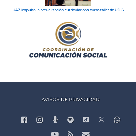
UAZ impulsa la actualización curricular con curso taller de UDIS
AVISOS DE PRIVACIDAD
Facebook
Instagram
Podcast
Spotify
What
TikTok
X.com