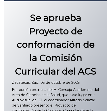
Convocatoria 2026
𝐏𝐫𝐨𝐭𝐨𝐜𝐨𝐥𝐨 𝐔𝐀𝐙 2025
Se aprueba
CONVOCATORIA DE INGRESO UAZ
Proyecto de
conformación de
la Comisión
Curricular del ACS
Zacatecas, Zac., 03 de octubre de 2025.
En reunión ordinaria del H. Consejo Académico del
Área de Ciencias de la Salud, que tuvo lugar en el
Audiovisual del E1, el coordinador Alfredo Salazar
de Santiago presentó el Proyecto de
conformación de la Comisión Curricular de esta