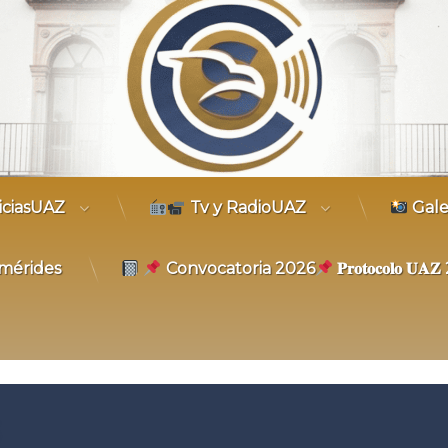
trónico
iciasUAZ
Tv y RadioUAZ
Gale
mérides
Convocatoria 2026
𝐏𝐫𝐨𝐭𝐨𝐜𝐨𝐥𝐨 𝐔