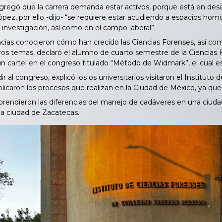
regó que la carrera demanda estar activos, porque está en desarr
pez, por ello -dijo- “se requiere estar acudiendo a espacios homól
a investigación, así como en el campo laboral”.
as conocieron cómo han crecido las Ciencias Forenses, así co
ros temas, declaró el alumno de cuarto semestre de la Ciencias F
n cartel en el congreso titulado “Método de Widmark”, el cual e
l congreso, explicó los os universitarios visitaron el Instituto
xplicaron los procesos que realizan en la Ciudad de México, ya q
prendieron las diferencias del manejo de cadáveres en una ciud
la ciudad de Zacatecas.