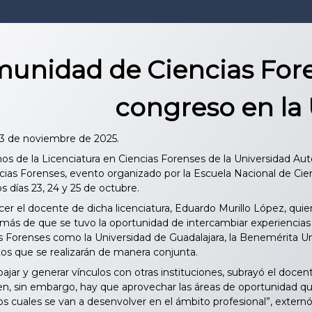
unidad de Ciencias Fore
congreso en l
03 de noviembre de 2025.
s de la Licenciatura en Ciencias Forenses de la Universidad Aut
ias Forenses, evento organizado por la Escuela Nacional de Ci
 días 23, 24 y 25 de octubre.
cer el docente de dicha licenciatura, Eduardo Murillo López, qu
emás de que se tuvo la oportunidad de intercambiar experiencias
as Forenses como la Universidad de Guadalajara, la Benemérita
os que se realizarán de manera conjunta.
jar y generar vínculos con otras instituciones, subrayó el docen
ven, sin embargo, hay que aprovechar las áreas de oportunidad q
os cuales se van a desenvolver en el ámbito profesional”, externó