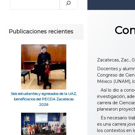
Com
Publicaciones recientes
Zacatecas, Zac., 
Docentes y alumno
Congreso de Cienc
México (UNAM), los
Así lo dio a cono
Seis estudiantes y egresados de la UAZ,
investigación, ad
beneficiarios del PECDA Zacatecas
carrera de Cienci
2026
planearon proyect
Es necesario traba
es una carrera jo
los contextos en l