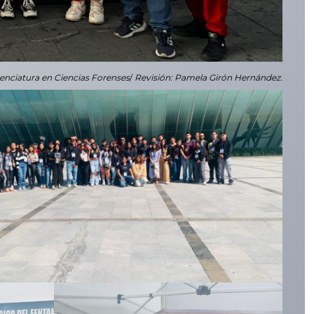
cenciatura en Ciencias Forenses
/
Revisión: Pamela Girón Hernández.