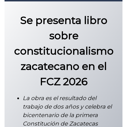
Convocatoria 2026
𝐏𝐫𝐨𝐭𝐨𝐜𝐨𝐥𝐨 𝐔𝐀𝐙 2025
Se presenta libro
CONVOCATORIA DE INGRESO UAZ
sobre
constitucionalismo
zacatecano en el
FCZ 2026
La obra es el resultado del
trabajo de dos años y celebra el
bicentenario de la primera
Constitución de Zacatecas