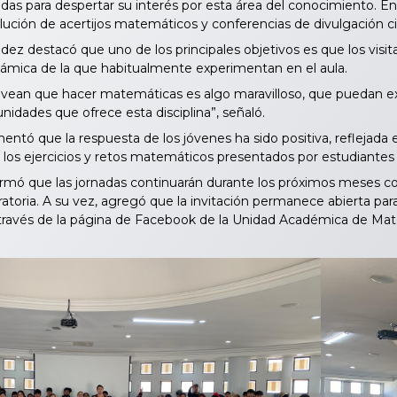
das para despertar su interés por esta área del conocimiento. Ent
ución de acertijos matemáticos y conferencias de divulgación cie
 destacó que uno de los principales objetivos es que los visita
ámica de la que habitualmente experimentan en el aula.
an que hacer matemáticas es algo maravilloso, que puedan exp
nidades que ofrece esta disciplina”, señaló.
 que la respuesta de los jóvenes ha sido positiva, reflejada en 
los ejercicios y retos matemáticos presentados por estudiantes 
mó que las jornadas continuarán durante los próximos meses con 
toria. A su vez, agregó que la invitación permanece abierta par
a través de la página de Facebook de la Unidad Académica de Ma