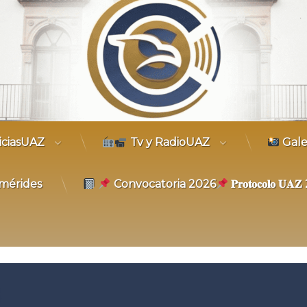
trónico
iciasUAZ
Tv y RadioUAZ
Gale
mérides
Convocatoria 2026
𝐏𝐫𝐨𝐭𝐨𝐜𝐨𝐥𝐨 𝐔