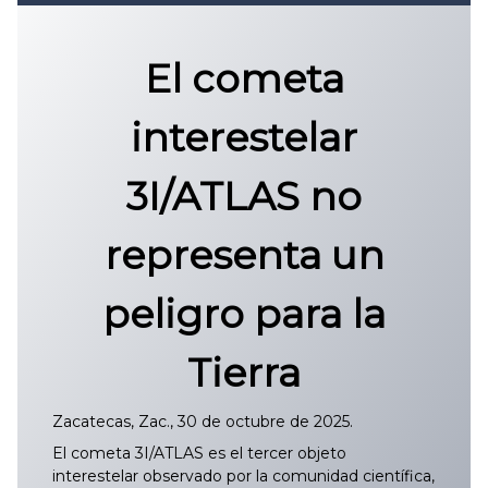
Convocatoria 2026
𝐏𝐫𝐨𝐭𝐨𝐜𝐨𝐥𝐨 𝐔𝐀𝐙 2025
El cometa
CONVOCATORIA DE INGRESO UAZ
interestelar
3I/ATLAS no
representa un
peligro para la
Tierra
Zacatecas, Zac., 30 de octubre de 2025.
El cometa 3I/ATLAS es el tercer objeto
interestelar observado por la comunidad científica,