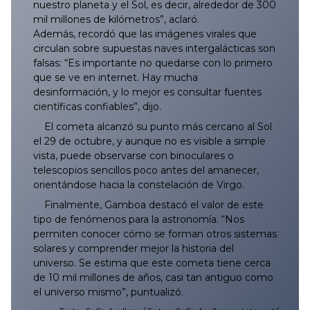
nuestro planeta y el Sol, es decir, alrededor de 300
mil millones de kilómetros”, aclaró.
Además, recordó que las imágenes virales que
circulan sobre supuestas naves intergalácticas son
falsas: “Es importante no quedarse con lo primero
que se ve en internet. Hay mucha
desinformación, y lo mejor es consultar fuentes
científicas confiables”, dijo.
El cometa alcanzó su punto más cercano al Sol
el 29 de octubre, y aunque no es visible a simple
vista, puede observarse con binoculares o
telescopios sencillos poco antes del amanecer,
orientándose hacia la constelación de Virgo.
Finalmente, Gamboa destacó el valor de este
tipo de fenómenos para la astronomía. “Nos
permiten conocer cómo se forman otros sistemas
solares y comprender mejor la historia del
universo. Se estima que este cometa tiene cerca
de 10 mil millones de años, casi tan antiguo como
el universo mismo”, puntualizó.