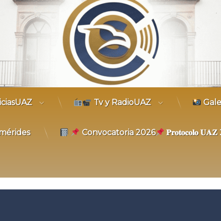
trónico
iciasUAZ
Tv y RadioUAZ
Gale
mérides
Convocatoria 2026
𝐏𝐫𝐨𝐭𝐨𝐜𝐨𝐥𝐨 𝐔