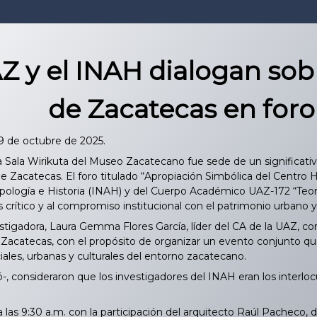
Z y el INAH dialogan sobr
de Zacatecas en for
29 de octubre de 2025.
a Sala Wirikuta del Museo Zacatecano fue sede de un significativ
e Zacatecas. El foro titulado “Apropiación Simbólica del Centro Hi
ología e Historia (INAH) y del Cuerpo Académico UAZ-172 “Teoría,
is crítico y al compromiso institucional con el patrimonio urbano y 
igadora, Laura Gemma Flores García, líder del CA de la UAZ, co
acatecas, con el propósito de organizar un evento conjunto que 
ales, urbanas y culturales del entorno zacatecano.
-, consideraron que los investigadores del INAH eran los interloc
 las 9:30 a.m. con la participación del arquitecto Raúl Pacheco,