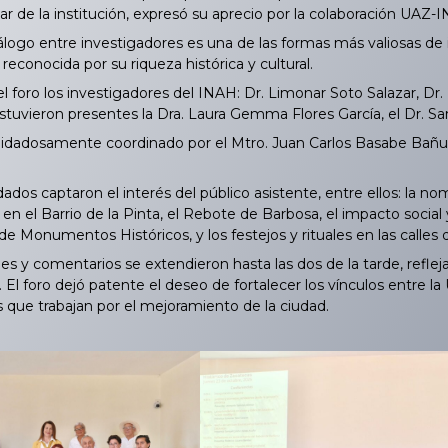
ar de la institución, expresó su aprecio por la colaboración UAZ-
logo entre investigadores es una de las formas más valiosas de i
reconocida por su riqueza histórica y cultural.
l foro los investigadores del INAH: Dr. Limonar Soto Salazar, Dr
estuvieron presentes la Dra. Laura Gemma Flores García, el Dr. 
dadosamente coordinado por el Mtro. Juan Carlos Basabe Bañue
os captaron el interés del público asistente, entre ellos: la no
en el Barrio de la Pinta, el Rebote de Barbosa, el impacto social y
 Monumentos Históricos, y los festejos y rituales en las calles d
 y comentarios se extendieron hasta las dos de la tarde, refleja
 El foro dejó patente el deseo de fortalecer los vínculos entre 
s que trabajan por el mejoramiento de la ciudad.