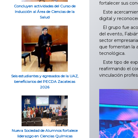
fortalecer sus co
Concluyen actividades del Curso de
Este acercamiento
Inducción al Área de Ciencias de la
Salud
digital y reconoce
El grupo fue acom
del evento, Fabiá
sector empresarial
que fomentan la ac
tecnológica.
Este tipo de expe
reafirmando el co
vinculación profesi
Seis estudiantes y egresados de la UAZ,
beneficiarios del PECDA Zacatecas
2026
Nueva Sociedad de Alumnos fortalece
liderazgo en Ciencias Químicas