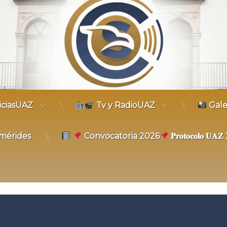
trónico
iciasUAZ
Tv y RadioUAZ
Gale
mérides
Convocatoria 2026
𝐏𝐫𝐨𝐭𝐨𝐜𝐨𝐥𝐨 𝐔
5