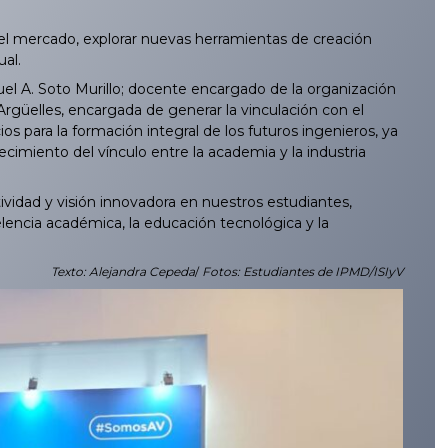
l mercado, explorar nuevas herramientas de creación
ual.
 A. Soto Murillo; docente encargado de la organización
rgüelles, encargada de generar la vinculación con el
s para la formación integral de los futuros ingenieros, ya
ecimiento del vínculo entre la academia y la industria
ividad y visión innovadora en nuestros estudiantes,
encia académica, la educación tecnológica y la
Texto: Alejandra Cepeda
/
Fotos: Estudiantes de IPMD/ISIyV