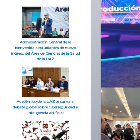
Administración Central da la
bienvenida a estudiantes de nuevo
ingreso del Área de Ciencias de la Salud
de la UAZ
Académico de la UAZ se suma al
debate global sobre ciberseguridad e
inteligencia artificial