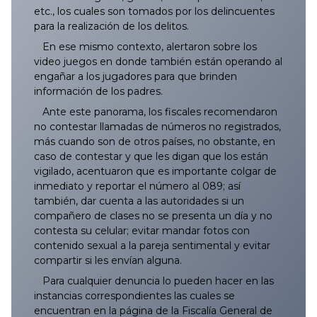
035/2025
134/2025
233/2025
332/2025
431/2025
529/2025
629/2025
728/2025
827/2025
034/2026
133/2026
232/2026
331/2026
430/2026
529/2026
628/2026
etc., los cuales son tomados por los delincuentes
para la realización de los delitos.
036/2025
135/2025
234/2025
333/2025
432/2025
530/2025
630/2025
729/2025
828/2025
035/2026
134/2026
233/2026
332/2026
431/2026
530/2026
629/2026
En ese mismo contexto, alertaron sobre los
video juegos en donde también están operando al
037/2025
136/2025
235/2025
334/2025
433/2025
531/2025
631/2025
730/2025
829/2025
036/2026
135/2026
234/2026
333/2026
432/2026
531/2026
630/2026
engañar a los jugadores para que brinden
información de los padres.
038/2025
137/2025
236/2025
335/2025
434/2025
532/2025
632/2025
731/2025
830/2025
037/2026
136/2026
235/2026
334/2026
433/2026
532/2026
631/2026
Ante este panorama, los fiscales recomendaron
no contestar llamadas de números no registrados,
039/2025
138/2025
237/2025
336/2025
435/2025
533/2025
633/2025
732/2025
831/2025
038/2026
137/2026
236/2026
335/2026
434/2026
533/2026
633/2026
más cuando son de otros países, no obstante, en
caso de contestar y que les digan que los están
vigilado, acentuaron que es importante colgar de
040/2025
139/2025
238/2025
337/2025
436/2025
534/2025
634/2025
733/2025
832/2025
039/2026
138/2026
237/2026
336/2026
435/2026
534/2026
632/2026
inmediato y reportar el número al 089; así
también, dar cuenta a las autoridades si un
041/2025
140/2025
239/2025
338/2025
437/2025
535/2025
635/2025
734/2025
833/2025
040/2026
139/2026
238/2026
337/2026
436/2026
535/2026
634/2026
compañero de clases no se presenta un día y no
contesta su celular; evitar mandar fotos con
042/2025
141/2025
240/2025
339/2025
438/2025
536/2025
636/2025
735/2025
834/2025
041/2026
140/2026
239/2026
338/2026
437/2026
536/2026
635/2026
contenido sexual a la pareja sentimental y evitar
compartir si les envían alguna.
043/2025
142/2025
241/2025
340/2025
439/2025
537/2025
637/2025
736/2025
835/2025
042/2026
141/2026
240/2026
339/2026
438/2026
538/2026
636/2026
Para cualquier denuncia lo pueden hacer en las
instancias correspondientes las cuales se
044/2025
143/2025
242/2025
341/2025
440/2025
538/2025
638/2025
737/2025
836/2025
043/2026
142/2026
241/2026
340/2026
439/2026
539/2026
637/2026
encuentran en la página de la Fiscalía General de