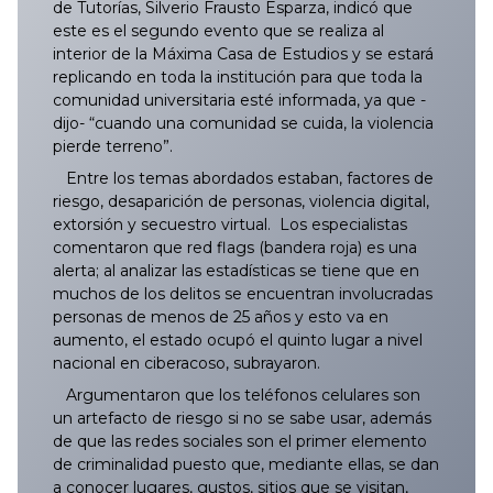
de Tutorías, Silverio Frausto Esparza, indicó que
026/2025
125/2025
224/2025
323/2025
422/2025
521/2025
620/2025
719/2025
818/2025
025/2026
124/2026
223/2026
322/2026
421/2026
520/2026
619/2026
Vol. I, No. 7, Julio 2024
este es el segundo evento que se realiza al
interior de la Máxima Casa de Estudios y se estará
027/2025
126/2025
225/2025
324/2025
423/2025
522/2025
621/2025
720/2025
819/2025
026/2026
125/2026
224/2026
323/2026
422/2026
521/2026
620/2026
replicando en toda la institución para que toda la
Vol. I, No. 6, Junio 2024
comunidad universitaria esté informada, ya que -
dijo- “cuando una comunidad se cuida, la violencia
028/2025
127/2025
226/2025
325/2025
424/2025
523/2025
622/2025
721/2025
820/2025
027/2026
126/2026
225/2026
324/2026
423/2026
522/2026
621/2026
Vol. I, No. 5, Mayo 2024
pierde terreno”.
Entre los temas abordados estaban, factores de
029/2025
128/2025
227/2025
326/2025
425/2025
524/2025
623/2025
722/2025
821/2025
028/2026
127/2026
226/2026
325/2026
424/2026
523/2026
622/2026
Vol. I, No. 4, Abril 2024
riesgo, desaparición de personas, violencia digital,
extorsión y secuestro virtual. Los especialistas
030/2025
129/2025
228/2025
327/2025
426/2025
525/2025
624/2025
723/2025
822/2025
029/2026
128/2026
227/2026
326/2026
425/2026
524/2026
623/2026
Vol. I, No. 3, Marzo 2024
comentaron que red flags (bandera roja) es una
alerta; al analizar las estadísticas se tiene que en
031/2025
130/2025
229/2025
328/2025
427/2025
526/2025
625/2025
724/2025
823/2025
030/2026
129/2026
228/2026
327/2026
426/2026
525/2026
624/2026
Vol I, No. 2, Marzo 2024
muchos de los delitos se encuentran involucradas
personas de menos de 25 años y esto va en
032/2025
131/2025
230/2025
329/2025
428/2025
527/2025
626/2025
725/2025
824/2025
031/2026
130/2026
229/2026
328/2026
427/2026
526/2026
625/2026
aumento, el estado ocupó el quinto lugar a nivel
Vol. I, No. 1 Febrero 2024
nacional en ciberacoso, subrayaron.
033/2025
132/2025
231/2025
330/2025
429/2025
528/2025
627/2025
726/2025
825/2025
032/2026
131/2026
230/2026
329/2026
428/2026
527/2026
626/2026
Argumentaron que los teléfonos celulares son
un artefacto de riesgo si no se sabe usar, además
de que las redes sociales son el primer elemento
034/2025
133/2025
232/2025
331/2025
430/2025
528A/2025
628/2025
727/2025
826/2025
033/2026
132/2026
231/2026
330/2026
429/2026
528/2026
627/2026
de criminalidad puesto que, mediante ellas, se dan
a conocer lugares, gustos, sitios que se visitan,