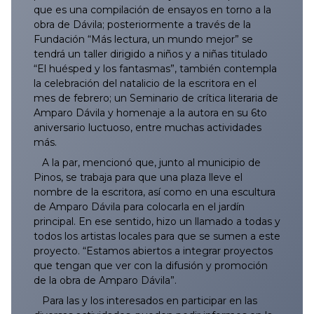
que es una compilación de ensayos en torno a la
082/2025
181/2025
280/2025
379/2025
478/2025
576/2025
676/2025
775/2025
874/2025
081/2026
180/2026
279/2026
378/2026
477/2026
577/2026
675/2026
obra de Dávila; posteriormente a través de la
Fundación “Más lectura, un mundo mejor” se
083/2025
182/2025
281/2025
380/2025
479/2025
577/2025
677/2025
776/2025
875/2025
082/2026
181/2026
280/2026
379/2026
478/2026
578/2026
676/2026
tendrá un taller dirigido a niños y a niñas titulado
“El huésped y los fantasmas”, también contempla
084/2025
183/2025
282/2025
381/2025
480/2025
578/2025
678/2025
777/2025
876/2025
083/2026
182/2026
281/2026
380/2026
479/2026
579/2026
677/2026
la celebración del natalicio de la escritora en el
mes de febrero; un Seminario de crítica literaria de
Amparo Dávila y homenaje a la autora en su 6to
085/2025
184/2025
283/2025
382/2025
481/2025
579/2025
679/2025
778/2025
877/2025
084/2026
183/2026
282/2026
381/2026
480/2026
580/2026
678/2026
aniversario luctuoso, entre muchas actividades
más.
086/2025
185/2025
284/2025
383/2025
482/2025
580/2025
680/2025
779/2025
878/2025
085/2026
184/2026
283/2026
382/2026.
481/2026
581/2026
679/2026
A la par, mencionó que, junto al municipio de
Pinos, se trabaja para que una plaza lleve el
087/2025
186/2025
285/2025
384/2025
483/2025
581/2025
681/2025
780/2025
879/2025
086/2026
185/2026
284/2026
383/2026
482/2026
582/2026
680/2026
nombre de la escritora, así como en una escultura
de Amparo Dávila para colocarla en el jardín
088/2025
187/2025
286/2025
385/2025
484/2025
582/2025
682/2025
781/2025
880/2025
087/2026
186/2026
285/2026
384/2026
483/2026
583/2026
681/2026
principal. En ese sentido, hizo un llamado a todas y
todos los artistas locales para que se sumen a este
089/2025
188/2025
287/2025
386/2025
485/2025
583/2025
683/2025
782/2025
881/2025
088/2026
187/2026
286/2026
385/2026
484/2026
584/2026
682/2026
proyecto. “Estamos abiertos a integrar proyectos
que tengan que ver con la difusión y promoción
de la obra de Amparo Dávila”.
090/2025
189/2025
288/2025
387/2025
486/2025
584/2025
684/2025
782/2025
882/2025
089/2026
188/2026
287/2026
386/2026
485/2026
585/2026
683/2026
Para las y los interesados en participar en las