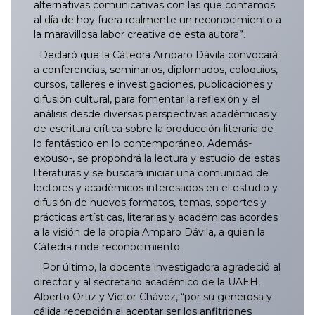
alternativas comunicativas con las que contamos
al día de hoy fuera realmente un reconocimiento a
045/2025
144/2025
243/2025
342/2025
441/2025
539/2025
639/2025
738/2025
837/2025
044/2026
143/2026
242/2026
341/2026
440/2026
540/2026
638/2026
la maravillosa labor creativa de esta autora”.
Declaró que la Cátedra Amparo Dávila convocará
046/2025
145/2025
244/2025
343/2025
442/2025
540/2025
640/2025
739/2025
838/2025
045/2026
144/2026
243/2026
342/2026
441/2026
541/2026
639/2026
a conferencias, seminarios, diplomados, coloquios,
cursos, talleres e investigaciones, publicaciones y
047/2025
146/2025
245/2025
344/2025
443/2025
541/2025
641/2025
740/2025
839/2025
046/2026
145/2026
244/2026
343/2026
442/2026
542/2026
640/2026
difusión cultural, para fomentar la reflexión y el
análisis desde diversas perspectivas académicas y
048/2025
147/2025
246/2025
345/2025
444/2025
542/2025
642/2025
741/2025
840/2025
047/2026
146/2026
245/2026
344/2026
443/2026
543/2026
641/2026
de escritura crítica sobre la producción literaria de
lo fantástico en lo contemporáneo. Además-
expuso-, se propondrá la lectura y estudio de estas
049/2025
148/2025
247/2025
346/2025
445/2025
543/2025
643/2025
742/2025
841/2025
048/2026
147/2026
246/2026
345/2026
444/2026
544/2026
642/2026
literaturas y se buscará iniciar una comunidad de
lectores y académicos interesados en el estudio y
050/2025
149/2025
248/2025
347/2025
446/2025
545/2025
644/2025
743/2025
842/2025
049/2026
148/2026
247/2026
346/2026
445/2026
545/2026
643/2026
difusión de nuevos formatos, temas, soportes y
prácticas artísticas, literarias y académicas acordes
051/2025
150/2025
249/2025
348/2025
447/2025
544/2025
645/2025
744/2025
843/2025
050/2026
149/2026
248/2026
347/2026
446/2026
546/2026
644/2026
a la visión de la propia Amparo Dávila, a quien la
Cátedra rinde reconocimiento.
052/2025
151/2025
250/2025
349/2025
448/2025
546/2025
646/2025
745/2025
844/2025
051/2026
150/2026
249/2026
348/2026
447/2026
547/2026
645/2026
Por último, la docente investigadora agradeció al
director y al secretario académico de la UAEH,
053/2025
152/2025
251/2025
350/2025
449/2025
547/2025
647/2025
746/2025
845/2025
052/2026
151/2026
250/2026
349/2026
448/2026
548/2026
646/2026
Alberto Ortiz y Víctor Chávez, “por su generosa y
cálida recepción al aceptar ser los anfitriones