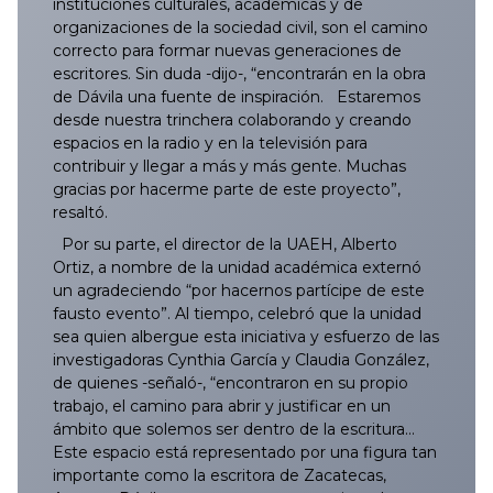
instituciones culturales, académicas y de
063/2025
162/2025
261/2025
360/2025
459/2025
557/2025
657/2025
756/2025
855/2025
062/2026
161/2026
260/2026
359/2026
458/2026
558/2026
656/2026
organizaciones de la sociedad civil, son el camino
correcto para formar nuevas generaciones de
064/2025
163/2025
262/2025
361/2025
460/2025
558/2025
658/2025
757/2025
856/2025
063/2026
162/2026
261/2026
360/2026
459/2026
559/2026
657/2026
escritores. Sin duda -dijo-, “encontrarán en la obra
de Dávila una fuente de inspiración. Estaremos
065/2025
164/2025
263/2025
362/2025
461/2025
559/2025
659/2025
758/2025
857/2025
064/2026
163/2026
262/2026
361/2026
460/2026
560/2026
658/2026
desde nuestra trinchera colaborando y creando
espacios en la radio y en la televisión para
066/2025
165/2025
264/2025
363/2025
462/2025
560/2025
660/2025
759/2025
858/2025
065/2026
164/2026
263/2026
362/2026
461/2026
561/2026
659/2026
contribuir y llegar a más y más gente. Muchas
gracias por hacerme parte de este proyecto”,
resaltó.
067/2025
166/2025
265/2025
364/2025
463/2025
561/2025
661/2025
760/2025
859/2025
066/2026
165/2026
264/2026
363/2026
462/2026
562/2026
660/2026
Por su parte, el director de la UAEH, Alberto
Ortiz, a nombre de la unidad académica externó
068/2025
167/2025
266/2025
365/2025
464/2025
562/2025
662/2025
761/2025
860/2025
067/2026
166/2026
265/2026
364/2026
463/2026
563/2026
661/2026
un agradeciendo “por hacernos partícipe de este
fausto evento”. Al tiempo, celebró que la unidad
069/2025
168/2025
267/2025
366/2025
465/2025
563/2025
663/2025
762/2025
861/2025
068/2026
167/2026
266/2026
365/2026
464/2026
564/2026
662/2026
sea quien albergue esta iniciativa y esfuerzo de las
investigadoras Cynthia García y Claudia González,
070/2025
169/2025
268/2025
367/2025
466/2025
564/2025
664/2025
763/2025
862/2025
069/2026
168/2026
267/2026
366/2026
465/2026
565/2026
663/2026
de quienes -señaló-, “encontraron en su propio
trabajo, el camino para abrir y justificar en un
071/2025
170/2025
269/2025
368/2025
467/2025
565/2025
665/2025
764/2025
863/2025
070/2026
169/2026
268/2026
367/2026
466/2026
566/2026
664/2026
ámbito que solemos ser dentro de la escritura…
Este espacio está representado por una figura tan
importante como la escritora de Zacatecas,
072/2025
171/2025
270/2025
369/2025
468/2025
566/2025
666/2025
765/2025
864/2025
071/2026
170/2026
269/2026
368/2026
467/2026
567/2026
665/2026