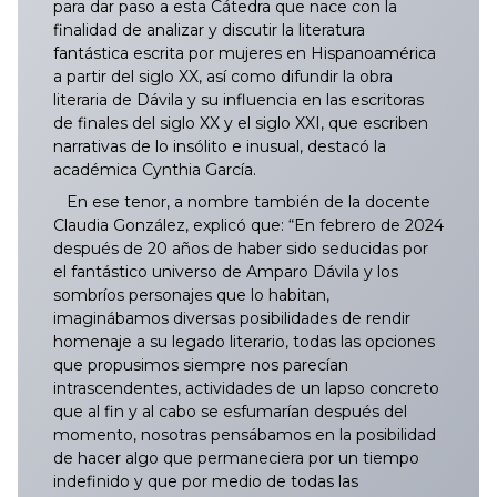
035/2025
134/2025
233/2025
332/2025
431/2025
529/2025
629/2025
728/2025
827/2025
034/2026
133/2026
232/2026
331/2026
430/2026
529/2026
628/2026
para dar paso a esta Cátedra que nace con la
finalidad de analizar y discutir la literatura
fantástica escrita por mujeres en Hispanoamérica
036/2025
135/2025
234/2025
333/2025
432/2025
530/2025
630/2025
729/2025
828/2025
035/2026
134/2026
233/2026
332/2026
431/2026
530/2026
629/2026
a partir del siglo XX, así como difundir la obra
literaria de Dávila y su influencia en las escritoras
037/2025
136/2025
235/2025
334/2025
433/2025
531/2025
631/2025
730/2025
829/2025
036/2026
135/2026
234/2026
333/2026
432/2026
531/2026
630/2026
de finales del siglo XX y el siglo XXI, que escriben
narrativas de lo insólito e inusual, destacó la
038/2025
137/2025
236/2025
335/2025
434/2025
532/2025
632/2025
731/2025
830/2025
037/2026
136/2026
235/2026
334/2026
433/2026
532/2026
631/2026
académica Cynthia García.
En ese tenor, a nombre también de la docente
039/2025
138/2025
237/2025
336/2025
435/2025
533/2025
633/2025
732/2025
831/2025
038/2026
137/2026
236/2026
335/2026
434/2026
533/2026
633/2026
Claudia González, explicó que: “En febrero de 2024
después de 20 años de haber sido seducidas por
040/2025
139/2025
238/2025
337/2025
436/2025
534/2025
634/2025
733/2025
832/2025
039/2026
138/2026
237/2026
336/2026
435/2026
534/2026
632/2026
el fantástico universo de Amparo Dávila y los
sombríos personajes que lo habitan,
imaginábamos diversas posibilidades de rendir
041/2025
140/2025
239/2025
338/2025
437/2025
535/2025
635/2025
734/2025
833/2025
040/2026
139/2026
238/2026
337/2026
436/2026
535/2026
634/2026
homenaje a su legado literario, todas las opciones
que propusimos siempre nos parecían
042/2025
141/2025
240/2025
339/2025
438/2025
536/2025
636/2025
735/2025
834/2025
041/2026
140/2026
239/2026
338/2026
437/2026
536/2026
635/2026
intrascendentes, actividades de un lapso concreto
que al fin y al cabo se esfumarían después del
043/2025
142/2025
241/2025
340/2025
439/2025
537/2025
637/2025
736/2025
835/2025
042/2026
141/2026
240/2026
339/2026
438/2026
538/2026
636/2026
momento, nosotras pensábamos en la posibilidad
de hacer algo que permaneciera por un tiempo
indefinido y que por medio de todas las
044/2025
143/2025
242/2025
341/2025
440/2025
538/2025
638/2025
737/2025
836/2025
043/2026
142/2026
241/2026
340/2026
439/2026
539/2026
637/2026