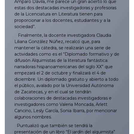
Amparo Dávila, me parece un gran acierto lo que
estas dos destacadas investigadoras y profesoras
073/2025
172/2025
271/2025
370/2025
469/2025
567/2025
667/2025
766/2025
865/2025
072/2026
171/2026
270/2026
369/2026
468/2026
568/2026
666/2026
de la Licenciatura en Literatura tienen para
proporcionar a los docentes, estudiantes y a la
074/2025
173/2025
272/2025
371/2025
470/2025
568/2025
668/2025
767/2025
866/2025
073/2026
172/2026
271/2026
370/2026
469/2026
569/2026
667/2026
sociedad”.
Finalmente, la docente investigadora Claudia
075/2025
174/2025
273/2025
372/2025
471/2025
569/2025
669/2025
768/2025
867/2025
074/2026
173/2026
272/2026
371/2026
470/2026
570/2026
668/2026
Liliana González Núñez, recalcó que, para
mantener la cátedra, se realizarán una serie de
076/2025
175/2025
274/2025
373/2025
472/2025
570/2025
670/2025
769/2025
868/2025
075/2026
174/2026
273/2026
372/2026
471/2026
571/2026
669/2026
actividades como es el “Diplomado formativo y de
difusión Alquimistas de la literatura fantástica:
narradoras hispanoamericanas del siglo XX” que
077/2025
176/2025
275/2025
374/2025
473/2025
571/2025
671/2025
770/2025
869/2025
076/2026
175/2026
274/2026
373/2026
472/2026
572/2026
670/2026
empezará el 2 de octubre y finalizará el 4 de
diciembre. Un diplomado gratuito y abierto a todo
078/2025
177/2025
276/2025
375/2025
474/2025
572/2025
672/2025
771/2025
870/2025
077/2026
176/2026
275/2026
374/2026
473/2026
573/2026
671/2026
el público, avalado por la Universidad Autónoma
de Zacatecas, y en el cual se tendrán
079/2025
178/2025
277/2025
376/2025
475/2025
573/2025
673/2025
772/2025
871/2025
078/2026
177/2026
276/2026
375/2026
474/2026
574/2026
672/2026
colaboraciones de destacadas investigadoras e
investigadores como Valeria Moncada, Arlett
Cancino, Lesly García, Sonia Ibarra, por mencionar
080/2025
179/2025
278/2025
377/2025
476/2025
574/2025
674/2025
773/2025
872/2025
079/2026
178/2026
277/2026
376/2026
475/2026
575/2026
673/2026
algunos nombres.
Puntualizó que también se tendrá la
081/2025
180/2025
279/2025
378/2025
477/2025
575/2025
675/2025
774/2025
873/2025
080/2026
179/2026
278/2026
377/2026
476/2026
576/2026
674/2026
presentación de un libro “El jardín del alquimista”