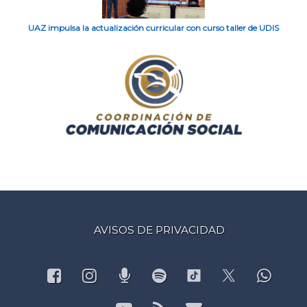
UAZ impulsa la actualización curricular con curso taller de UDIS
AVISOS DE PRIVACIDAD
Facebook
Instagram
Podcast
Spotify
What
TikTok
X.com