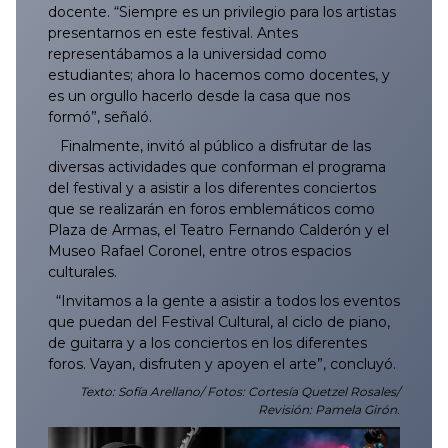
docente. “Siempre es un privilegio para los artistas
054/2025
153/2025
252/2025
351/2025
450/2025
548/2025
648/2025
747/2025
846/2025
053/2026
152/2026
251/2026
350/2026
449/2026
549/2026
647/2026
presentarnos en este festival. Antes
representábamos a la universidad como
055/2025
154/2025
253/2025
352/2025
451/2025
549/2025
649/2025
748/2025
847/2025
054/2026
153/2026
252/2026
351/2026
450/2026
550/2026
648/2026
estudiantes; ahora lo hacemos como docentes, y
es un orgullo hacerlo desde la casa que nos
056/2025
155/2025
254/2025
353/2025
453/2025
550/2025
650/2025
749/2025
848/2025
055/2026
154/2026
253/2026
352/2026
451/2026
551/2026
649/2026
formó”, señaló.
Finalmente, invitó al público a disfrutar de las
057/2025
156/2025
255/2025
354/2025
452/2025
551/2025
651/2025
750/2025
849/2025
056/2026
155/2026
254/2026
353/2026
452/2026
552/2026
650/2026
diversas actividades que conforman el programa
del festival y a asistir a los diferentes conciertos
que se realizarán en foros emblemáticos como
058/2025
157/2025
256/2025
355/2025
454/2025
552/2025
652/2025
751/2025
850/2025
057/2026
156/2026
255/2026
354/2026
453/2026
553/2026
651/2026
Plaza de Armas, el Teatro Fernando Calderón y el
Museo Rafael Coronel, entre otros espacios
059/2025
158/2025
257/2025
356/2025
455/2025
553/2025
653/2025
752/2025
851/2025
058/2026
157/2026
256/2026
355/2026
454/2026
554/2026
652/2026
culturales.
“Invitamos a la gente a asistir a todos los eventos
060/2025
159/2025
258/2025
357/2025
456/2025
554/2025
654/2025
753/2025
852/2025
059/2026
158/2026
257/2026
356/2026
455/2026
555/2026
653/2026
que puedan del Festival Cultural, al ciclo de piano,
de guitarra y a los conciertos en los diferentes
061/2025
160/2025
259/2025
358/2025
457/2025
555/2025
655/2025
754/2025
853/2025
060/2026
159/2026
258/2026
357/2026
456/2026
556/2026
654/2026
foros. Vayan, disfruten y apoyen el arte”, concluyó.
Texto: Sofía Arellano/ Fotos: Cortesía Quetzel Rosales/
062/2025
161/2025
260/2025
359/2025
458/2025
556/2025
656/2025
755/2025
854/2025
061/2026
160/2026
259/2026
358/2026
457/2026
557/2026
655/2026
Revisión: Pamela Girón.