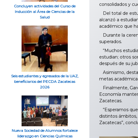
consolidados y cu
Concluyen actividades del Curso de
Inducción al Área de Ciencias de la
Del total de estu
Salud
alcanzó a estudia
académico que han
Durante la ceremon
superados.
“Muchos estudiant
estudian; otros s
después de su jubi
Asimismo, destacó
Seis estudiantes y egresados de la UAZ,
metas académicas 
beneficiarios del PECDA Zacatecas
2026
Finalmente, Garc
Economía mantenga
Zacatecas.
“Esperamos que nu
distintos ámbitos
Zacatecas”, concl
Nueva Sociedad de Alumnos fortalece
liderazgo en Ciencias Químicas