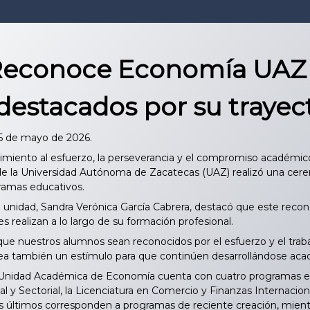
econoce Economía UAZ a
destacados por su trayec
25 de mayo de 2026.
iento al esfuerzo, la perseverancia y el compromiso académico
 la Universidad Autónoma de Zacatecas (UAZ) realizó una ceremo
gramas educativos.
 unidad, Sandra Verónica García Cabrera, destacó que este reconoc
es realizan a lo largo de su formación profesional.
e nuestros alumnos sean reconocidos por el esfuerzo y el traba
ea también un estímulo para que continúen desarrollándose ac
nidad Académica de Economía cuenta con cuatro programas educ
 y Sectorial, la Licenciatura en Comercio y Finanzas Internacio
os últimos corresponden a programas de reciente creación, mien