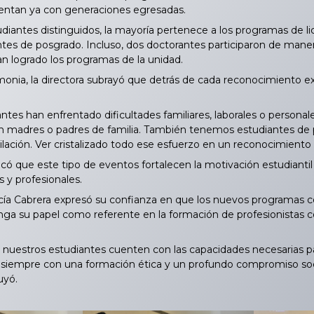
entan ya con generaciones egresadas.
diantes distinguidos, la mayoría pertenece a los programas de l
ntes de posgrado. Incluso, dos doctorantes participaron de maner
 logrado los programas de la unidad.
ia, la directora subrayó que detrás de cada reconocimiento exist
es han enfrentado dificultades familiares, laborales o personale
on madres o padres de familia. También tenemos estudiantes de
lación. Ver cristalizado todo ese esfuerzo en un reconocimiento 
 que este tipo de eventos fortalecen la motivación estudiantil y
y profesionales.
ía Cabrera expresó su confianza en que los nuevos programas 
 su papel como referente en la formación de profesionistas c
estros estudiantes cuenten con las capacidades necesarias para
, siempre con una formación ética y un profundo compromiso so
uyó.