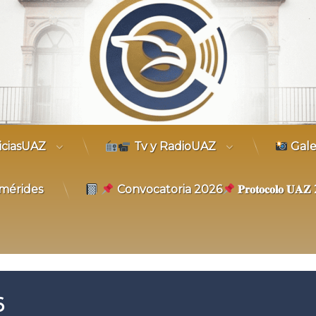
trónico
iciasUAZ
Tv y RadioUAZ
Gale
mérides
Convocatoria 2026
𝐏𝐫𝐨𝐭𝐨𝐜𝐨𝐥𝐨 𝐔
6