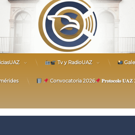
trónico
iciasUAZ
Tv y RadioUAZ
Gale
mérides
Convocatoria 2026
𝐏𝐫𝐨𝐭𝐨𝐜𝐨𝐥𝐨 𝐔