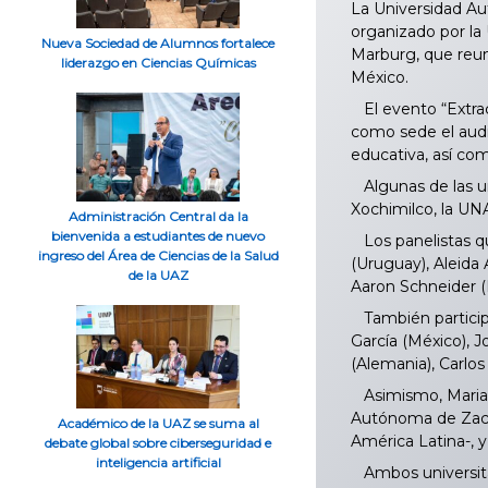
La Universidad Au
organizado por la 
Nueva Sociedad de Alumnos fortalece
Marburg, que reun
liderazgo en Ciencias Químicas
México.
El evento “Extrac
como sede el audi
educativa, así com
Algunas de las un
Xochimilco, la UNA
Administración Central da la
bienvenida a estudiantes de nuevo
Los panelistas que
ingreso del Área de Ciencias de la Salud
(Uruguay), Aleida 
de la UAZ
Aaron Schneider (E
También participa
García (México), 
(Alemania), Carlo
Asimismo, Mariana
Autónoma de Zacat
Académico de la UAZ se suma al
América Latina-, y
debate global sobre ciberseguridad e
inteligencia artificial
Ambos universitar