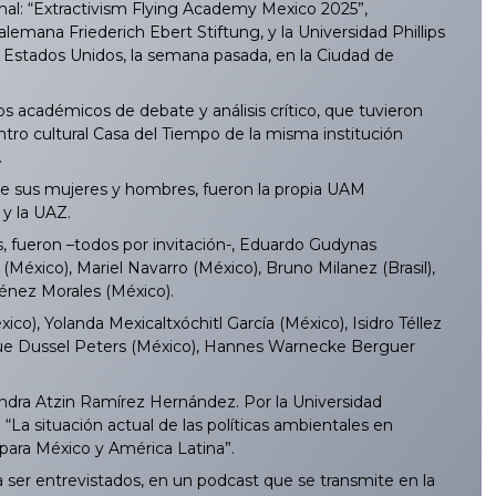
al: “Extractivism Flying Academy Mexico 2025”,
emana Friederich Ebert Stiftung, y la Universidad Phillips
y Estados Unidos, la semana pasada, en la Ciudad de
 académicos de debate y análisis crítico, que tuvieron
ro cultural Casa del Tiempo de la misma institución
.
 de sus mujeres y hombres, fueron la propia UAM
 y la UAZ.
s, fueron –todos por invitación-, Eduardo Gudynas
México), Mariel Navarro (México), Bruno Milanez (Brasil),
iménez Morales (México).
o), Yolanda Mexicaltxóchitl García (México), Isidro Téllez
rique Dussel Peters (México), Hannes Warnecke Berguer
andra Atzin Ramírez Hernández. Por la Universidad
La situación actual de las políticas ambientales en
 para México y América Latina”.
 ser entrevistados, en un podcast que se transmite en la