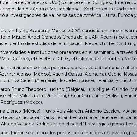
tónoma de Zacatecas (UAZ) participó en el Congreso Internacion
Universidad Autónoma Metropolitana – Xochimilco, la fundación al
ió a investigadores de varios países de América Latina, Europa 
tivism Flying Academy México 2025”, consistió en nueve eventos
torio Miguel Ángel Granados Chapa de la UAM-Xochimilco; el cent
o el centro de estudios de la fundación Frederich Ebert Stiftung
iversidades e instituciones presentes en el seminario, a través
M, el Colmex, el CEDIB, el CIDE, el Colegio de la Frontera Norte
 intervinieron con sus ponencias, análisis o comentarios crítico
Azamar Alonso (México), Rachid Oaissa (Alemania), Gabriel Rosas (
.U.), Liza Cerioli (Alemania), Isabelle Rousseu (Francia) y Eric J
ron Bruno Theodoro Luciano (Bélgica), Luis Miguel Galindo (Méxic
José María Valenzuela (Rumania), Oscar Campanini (Bolivia), En
s Rodríguez (México).
 Blanco (México), Fluvio Ruiz Alarcón, Antonio Escalera, y Alej
ecas participaron Darcy Tetrault –con una ponencia en el panel “
 Alfredo Valadez Rodríguez en el panel “Estrategias geopolíticas
ios fueron seleccionados por los coordinadores del evento, para