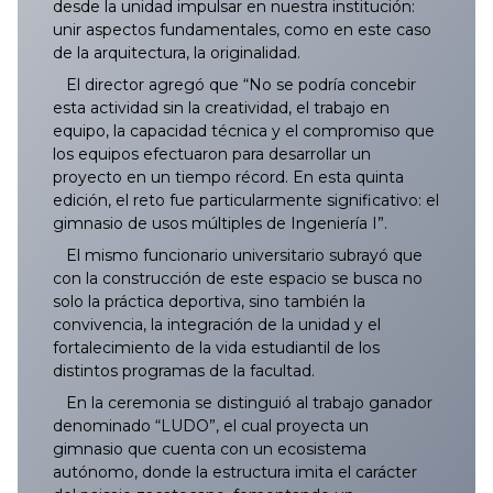
035/2025
134/2025
233/2025
332/2025
431/2025
529/2025
629/2025
728/2025
827/2025
034/2026
133/2026
232/2026
331/2026
430/2026
529/2026
628/2026
desde la unidad impulsar en nuestra institución:
unir aspectos fundamentales, como en este caso
de la arquitectura, la originalidad.
036/2025
135/2025
234/2025
333/2025
432/2025
530/2025
630/2025
729/2025
828/2025
035/2026
134/2026
233/2026
332/2026
431/2026
530/2026
629/2026
El director agregó que “No se podría concebir
esta actividad sin la creatividad, el trabajo en
037/2025
136/2025
235/2025
334/2025
433/2025
531/2025
631/2025
730/2025
829/2025
036/2026
135/2026
234/2026
333/2026
432/2026
531/2026
630/2026
equipo, la capacidad técnica y el compromiso que
los equipos efectuaron para desarrollar un
038/2025
137/2025
236/2025
335/2025
434/2025
532/2025
632/2025
731/2025
830/2025
037/2026
136/2026
235/2026
334/2026
433/2026
532/2026
631/2026
proyecto en un tiempo récord. En esta quinta
edición, el reto fue particularmente significativo: el
039/2025
138/2025
237/2025
336/2025
435/2025
533/2025
633/2025
732/2025
831/2025
038/2026
137/2026
236/2026
335/2026
434/2026
533/2026
633/2026
gimnasio de usos múltiples de Ingeniería I”.
El mismo funcionario universitario subrayó que
040/2025
139/2025
238/2025
337/2025
436/2025
534/2025
634/2025
733/2025
832/2025
039/2026
138/2026
237/2026
336/2026
435/2026
534/2026
632/2026
con la construcción de este espacio se busca no
solo la práctica deportiva, sino también la
041/2025
140/2025
239/2025
338/2025
437/2025
535/2025
635/2025
734/2025
833/2025
040/2026
139/2026
238/2026
337/2026
436/2026
535/2026
634/2026
convivencia, la integración de la unidad y el
fortalecimiento de la vida estudiantil de los
distintos programas de la facultad.
042/2025
141/2025
240/2025
339/2025
438/2025
536/2025
636/2025
735/2025
834/2025
041/2026
140/2026
239/2026
338/2026
437/2026
536/2026
635/2026
En la ceremonia se distinguió al trabajo ganador
denominado “LUDO”, el cual proyecta un
043/2025
142/2025
241/2025
340/2025
439/2025
537/2025
637/2025
736/2025
835/2025
042/2026
141/2026
240/2026
339/2026
438/2026
538/2026
636/2026
gimnasio que cuenta con un ecosistema
autónomo, donde la estructura imita el carácter
044/2025
143/2025
242/2025
341/2025
440/2025
538/2025
638/2025
737/2025
836/2025
043/2026
142/2026
241/2026
340/2026
439/2026
539/2026
637/2026