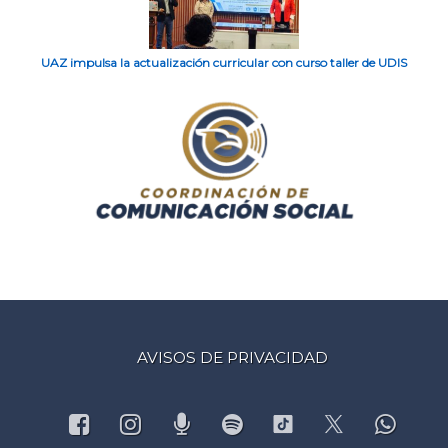
UAZ impulsa la actualización curricular con curso taller de UDIS
AVISOS DE PRIVACIDAD
Facebook
Instagram
Podcast
Spotify
What