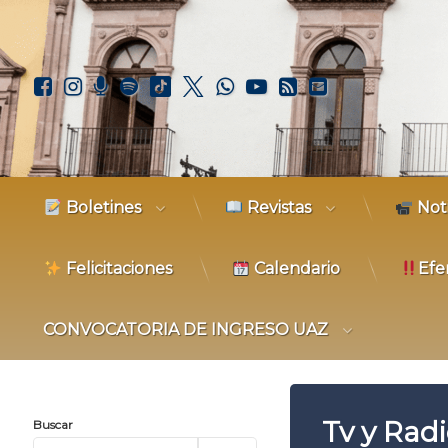
Facebook
Instagram
Podcast
Spotify
TikTok
X.com
WhatsApp
YouTube
RSS
Correo elec
Boletines
Revistas
Not
Felicitaciones
Calendario
Efe
CONVOCATORIA DE INGRESO UAZ
Tv y Rad
Buscar