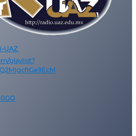
ti-UAZ
om/playlist?
rQ2MlgcfrGe9EcM
nd0GO