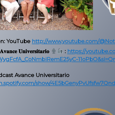
en: YouTube
http://www.youtube.com/@No
𝐯𝐚𝐧𝐜𝐞 𝐔𝐧𝐢𝐯𝐞𝐫𝐬𝐢𝐭𝐚𝐫𝐢𝐨
:
https://youtube.c
dWygFcfA_CoNmbiRemE25yC-11oPbO&si=Q
dcast Avance Universitario
pen.spotify.com/show/4E5bGenyPvUfsfw7Q