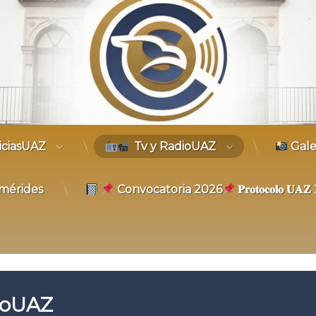
trónico
iciasUAZ
Tv y RadioUAZ
Gale
mérides
Convocatoria 2026
𝐏𝐫𝐨𝐭𝐨𝐜𝐨𝐥𝐨 𝐔
ioUAZ