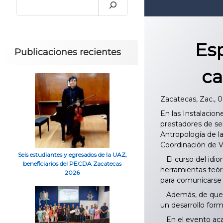
Esp
Publicaciones recientes
ca
Zacatecas, Zac., 0
En las Instalacio
prestadores de ser
Antropología de l
Coordinación de V
Seis estudiantes y egresados de la UAZ,
El curso del idio
beneficiarios del PECDA Zacatecas
herramientas teóri
2026
para comunicarse d
Además, de que el
un desarrollo for
En el evento acad