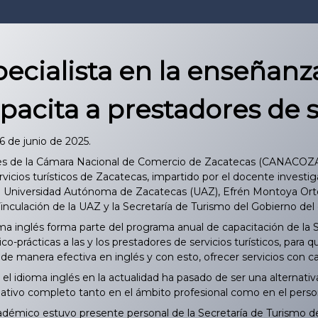
ecialista en la enseñanz
pacita a prestadores de s
6 de junio de 2025.
nes de la Cámara Nacional de Comercio de Zacatecas (CANACOZAC),
vicios turísticos de Zacatecas, impartido por el docente investi
a Universidad Autónoma de Zacatecas (UAZ), Efrén Montoya Orte
inculación de la UAZ y la Secretaría de Turismo del Gobierno d
ma inglés forma parte del programa anual de capacitación de la S
co-prácticas a las y los prestadores de servicios turísticos, par
e manera efectiva en inglés y con esto, ofrecer servicios con calid
 idioma inglés en la actualidad ha pasado de ser una alternati
mativo completo tanto en el ámbito profesional como en el perso
émico estuvo presente personal de la Secretaría de Turismo de