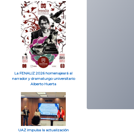
La FENALIZ 2026 homenajeará al
narrador y dramaturgo universitario
Alberto Huerta
UAZ impulsa la actualización