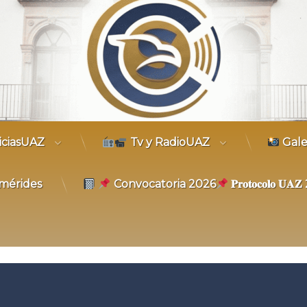
trónico
iciasUAZ
Tv y RadioUAZ
Gale
mérides
Convocatoria 2026
𝐏𝐫𝐨𝐭𝐨𝐜𝐨𝐥𝐨 𝐔