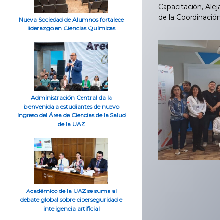
Capacitación, Alej
de la Coordinación
Nueva Sociedad de Alumnos fortalece
liderazgo en Ciencias Químicas
Administración Central da la
bienvenida a estudiantes de nuevo
ingreso del Área de Ciencias de la Salud
de la UAZ
Académico de la UAZ se suma al
debate global sobre ciberseguridad e
inteligencia artificial