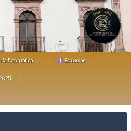
Coordinación 
ría fotográfica
Esquelas
𝐙 2025