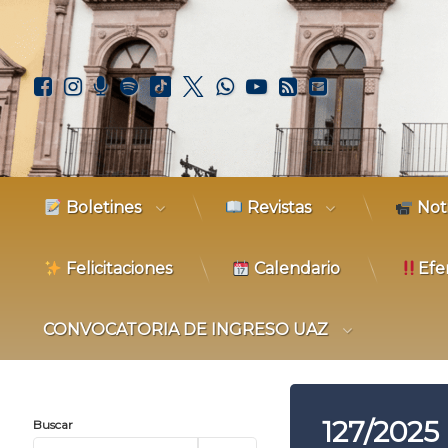
Ir
al
contenido
Facebook
Instagram
Podcast
Spotify
TikTok
X.com
WhatsApp
YouTube
RSS
Correo elec
Boletines
Revistas
Not
Felicitaciones
Calendario
Efe
CONVOCATORIA DE INGRESO UAZ
127/2025
Buscar