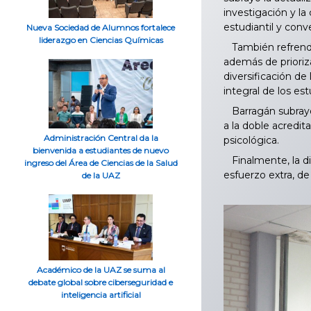
investigación y l
estudiantil y conv
Nueva Sociedad de Alumnos fortalece
liderazgo en Ciencias Químicas
También refrendó 
además de prioriza
diversificación de
integral de los es
Barragán subrayó 
a la doble acredit
Administración Central da la
psicológica.
bienvenida a estudiantes de nuevo
Finalmente, la di
ingreso del Área de Ciencias de la Salud
esfuerzo extra, de
de la UAZ
Académico de la UAZ se suma al
debate global sobre ciberseguridad e
inteligencia artificial