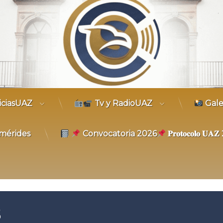
trónico
iciasUAZ
Tv y RadioUAZ
Gale
mérides
Convocatoria 2026
𝐏𝐫𝐨𝐭𝐨𝐜𝐨𝐥𝐨 𝐔
5