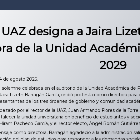
 UAZ designa a Jaira Li
ora de la Unidad Académi
2029
24 de agosto 2025.
solemne celebrada en el auditorio de la Unidad Académica de P
Jaira Lizeth Barragán García, rindió protesta como directora pa
epresentantes de los tres órdenes de gobierno y comunidad acadé
ezado por el rector de la UAZ, Juan Armando Flores de la Torre, 
talecer la unidad universitaria en beneficio de estudiantes y so
iram Pacheco García, y el rector electo, Ángel Román Gutiérrez
aje como directora, Barragán agradeció a la administración salie
zación del plan de estudios para responder a las demandas sociale