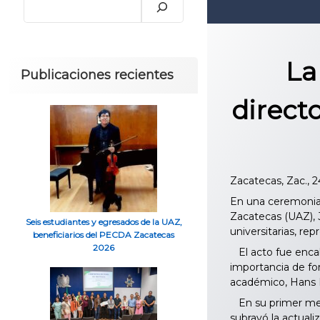
La
Publicaciones recientes
direct
Zacatecas, Zac., 
En una ceremonia 
Zacatecas (UAZ), 
Seis estudiantes y egresados de la UAZ,
universitarias, r
beneficiarios del PECDA Zacatecas
2026
El acto fue encab
importancia de for
académico, Hans H
En su primer mens
subrayó la actuali