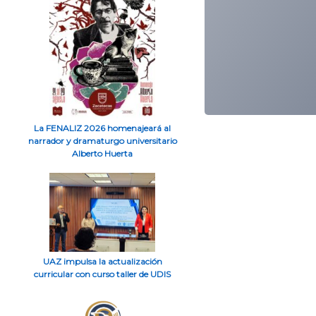
La FENALIZ 2026 homenajeará al
narrador y dramaturgo universitario
Alberto Huerta
UAZ impulsa la actualización
curricular con curso taller de UDIS