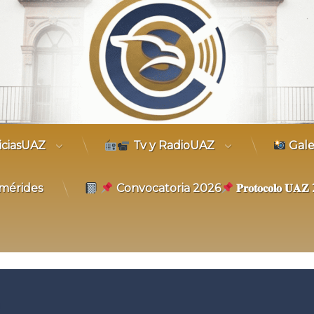
trónico
iciasUAZ
Tv y RadioUAZ
Gale
mérides
Convocatoria 2026
𝐏𝐫𝐨𝐭𝐨𝐜𝐨𝐥𝐨 𝐔