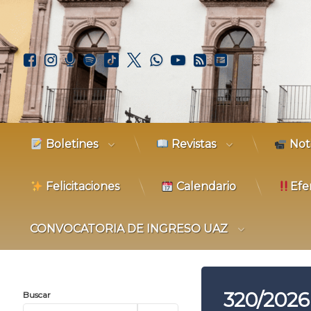
Ir
al
contenido
Facebook
Instagram
Podcast
Spotify
TikTok
X.com
WhatsApp
YouTube
RSS
Correo elec
Boletines
Revistas
Not
Felicitaciones
Calendario
Efe
CONVOCATORIA DE INGRESO UAZ
320/2026
Buscar