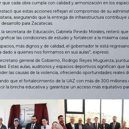
r que cada obra cumpla con calidad y armonización en los espaci
tacó que estas acciones reflejan el compromiso de su administra
itaria, asegurando que la entrega de infraestructura contribuye
y desarrollo para Zacatecas.
a secretaria de Educación, Gabriela Pinedo Morales, reiteró que l
nificar las condiciones de estudio y fortalecer a la máxima casa
cios, más dignos y de calidad, el gobernador le está regresan
 dado a quienes nos formamos en sus aulas”, expresó.
cretario general de Gobierno, Rodrigo Reyes Mugüerza, puntual
ad. Estas aulas, auditorios y espacios deportivos significan que
der las causas de la violencia, ofreciendo oportunidades reales d
o que el fortalecimiento de la UAZ con más de 300 millones de
cir la brecha educativa y garantizar un acceso más equitativo par