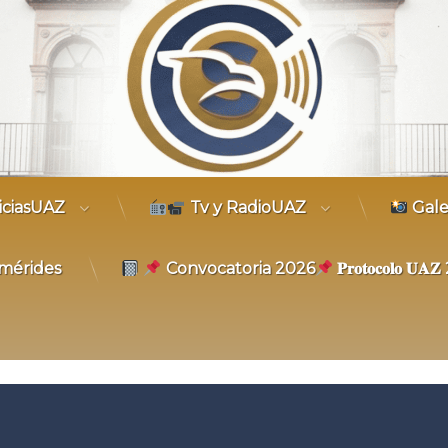
trónico
iciasUAZ
Tv y RadioUAZ
Gale
mérides
Convocatoria 2026
𝐏𝐫𝐨𝐭𝐨𝐜𝐨𝐥𝐨 𝐔