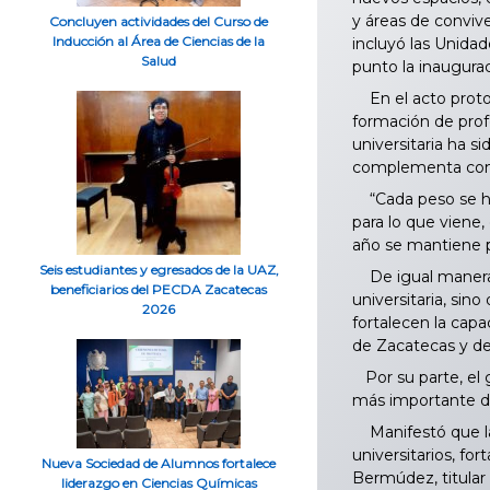
y áreas de conviv
Concluyen actividades del Curso de
Inducción al Área de Ciencias de la
incluyó las Unida
Salud
punto la inaugura
En el acto protoc
formación de profe
universitaria ha s
complementa con 
“Cada peso se ha 
para lo que viene,
año se mantiene po
Seis estudiantes y egresados de la UAZ,
De igual manera, 
beneficiarios del PECDA Zacatecas
universitaria, sin
2026
fortalecen la capa
de Zacatecas y de
Por su parte, el 
más importante d
Manifestó que la 
universitarios, fo
Nueva Sociedad de Alumnos fortalece
Bermúdez, titular 
liderazgo en Ciencias Químicas