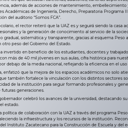
encia, además de acciones de mantenimiento, embellecimiento y 
des Académicas de Ingeniería, Derecho, Preparatoria Programa II
ción del auditorio “Somos FCA”.
olario, el rector reiteró que la UAZ es y seguirá siendo la cas
sionales y la generación de conocimiento al servicio de la socied
ido gradual, sistemática y transparente, gracias al esquema Peso 
otro peso del Gobierno del Estado.
invertido en beneficio de los estudiantes, docentes y trabajado
 con más de 40 mil jóvenes en sus aulas, cifra histórica para nuest
r debajo de la media nacional, reflejando la eficiencia en el uso 
enfatizó que la mejora de los espacios académicos no solo ati
o que también fortalece la vinculación con los distintos sectores 
cidad de la institución para seguir formando profesionales y gene
 futuras generaciones.
gobernador celebró los avances de la universidad, destacando su
el estado.
política de colaboración con la UAZ a través del programa Peso 
rtaleciendo la infraestructura y los recursos de la institución. R
del Instituto Zacatecano para la Construcción de Escuela y del eq