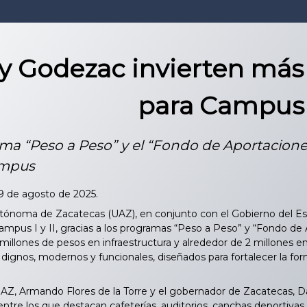
y Godezac invierten más
para Campus I
ma “Peso a Peso” y el “Fondo de Aportacione
ampus
29 de agosto de 2025.
tónoma de Zacatecas (UAZ), en conjunto con el Gobierno del Est
 campus I y II, gracias a los programas “Peso a Peso” y “Fondo d
 millones de pesos en infraestructura y alrededor de 2 millones 
dignos, modernos y funcionales, diseñados para fortalecer la for
AZ, Armando Flores de la Torre y el gobernador de Zacatecas, Da
ntre los que destacan cafeterías, auditorios, canchas deportivas, 