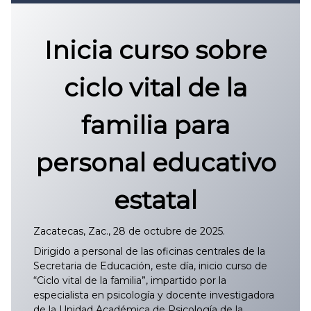
Convocatoria 2026
𝐏𝐫𝐨𝐭𝐨𝐜𝐨𝐥𝐨 𝐔𝐀𝐙 2025
Inicia curso sobre
CONVOCATORIA DE INGRESO UAZ
ciclo vital de la
familia para
personal educativo
estatal
Zacatecas, Zac., 28 de octubre de 2025.
Dirigido a personal de las oficinas centrales de la
Secretaria de Educación, este día, inicio curso de
“Ciclo vital de la familia”, impartido por la
especialista en psicología y docente investigadora
de la Unidad Académica de Psicología de la