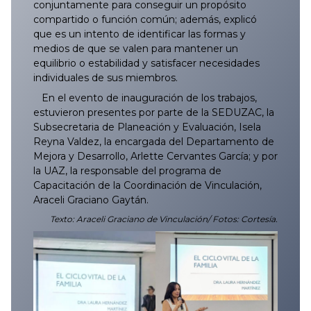
conjuntamente para conseguir un propósito
compartido o función común; además, explicó
que es un intento de identificar las formas y
medios de que se valen para mantener un
equilibrio o estabilidad y satisfacer necesidades
individuales de sus miembros.
En el evento de inauguración de los trabajos,
estuvieron presentes por parte de la SEDUZAC, la
Subsecretaria de Planeación y Evaluación, Isela
Reyna Valdez, la encargada del Departamento de
Mejora y Desarrollo, Arlette Cervantes García; y por
la UAZ, la responsable del programa de
Capacitación de la Coordinación de Vinculación,
Araceli Graciano Gaytán.
Texto: Araceli Graciano de Vinculación/ Fotos: Cortesía.