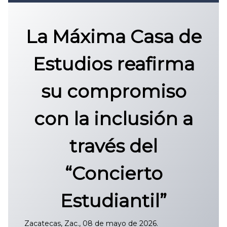
Convocatoria 2026
𝐏𝐫𝐨𝐭𝐨𝐜𝐨𝐥𝐨 𝐔𝐀𝐙 2025
La Máxima Casa de
CONVOCATORIA DE INGRESO UAZ
Estudios reafirma
su compromiso
con la inclusión a
través del
“Concierto
Estudiantil”
Zacatecas, Zac., 08 de mayo de 2026.