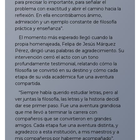
para precisar lo importante, para señalar el
054/2025
153/2025
252/2025
351/2025
450/2025
548/2025
648/2025
747/2025
846/2025
053/2026
152/2026
251/2026
350/2026
449/2026
549/2026
647/2026
problema con exactitud y abrir el camino hacia la
reflexión. En ella encontrábamos ánimo,
055/2025
154/2025
253/2025
352/2025
451/2025
549/2025
649/2025
748/2025
847/2025
054/2026
153/2026
252/2026
351/2026
450/2026
550/2026
648/2026
admiración y un ejemplo constante de filosofía
práctica y enseñanza”.
056/2025
155/2025
254/2025
353/2025
453/2025
550/2025
650/2025
749/2025
848/2025
055/2026
154/2026
253/2026
352/2026
451/2026
551/2026
649/2026
El momento más esperado llegó cuando la
propia homenajeada, Felipa de Jesús Márquez
Pérez, dirigió unas palabras de agradecimiento. Su
057/2025
156/2025
255/2025
354/2025
452/2025
551/2025
651/2025
750/2025
849/2025
056/2026
155/2026
254/2026
353/2026
452/2026
552/2026
650/2026
intervención cerró el acto con un tono
profundamente testimonial, relatando cómo la
058/2025
157/2025
256/2025
355/2025
454/2025
552/2025
652/2025
751/2025
850/2025
057/2026
156/2026
255/2026
354/2026
453/2026
553/2026
651/2026
filosofía se convirtió en su destino y cómo cada
etapa de su vida académica fue una aventura
059/2025
158/2025
257/2025
356/2025
455/2025
553/2025
653/2025
752/2025
851/2025
058/2026
157/2026
256/2026
355/2026
454/2026
554/2026
652/2026
compartida.
“Siempre había querido estudiar letras, pero al
060/2025
159/2025
258/2025
357/2025
456/2025
554/2025
654/2025
753/2025
852/2025
059/2026
158/2026
257/2026
356/2026
455/2026
555/2026
653/2026
ver juntas la filosofía, las letras y la historia decidí
dar ese primer paso. Fue una aventura grandiosa
061/2025
160/2025
259/2025
358/2025
457/2025
555/2025
655/2025
754/2025
853/2025
060/2026
159/2026
258/2026
357/2026
456/2026
556/2026
654/2026
que me llevó a terminar la carrera con
compañeros que se convirtieron en grandes
amigos. Cada etapa fue una aventura distinta, y
062/2025
161/2025
260/2025
359/2025
458/2025
556/2025
656/2025
755/2025
854/2025
061/2026
160/2026
259/2026
358/2026
457/2026
557/2026
655/2026
agradezco a esta institución, a mis maestros y a
mis compañeros por haberme acompañado”.