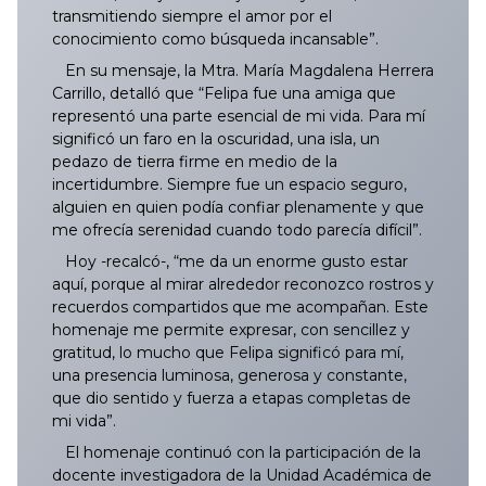
035/2025
134/2025
233/2025
332/2025
431/2025
529/2025
629/2025
728/2025
827/2025
034/2026
133/2026
232/2026
331/2026
430/2026
529/2026
628/2026
transmitiendo siempre el amor por el
conocimiento como búsqueda incansable”.
036/2025
135/2025
234/2025
333/2025
432/2025
530/2025
630/2025
729/2025
828/2025
035/2026
134/2026
233/2026
332/2026
431/2026
530/2026
629/2026
En su mensaje, la Mtra. María Magdalena Herrera
Carrillo, detalló que “Felipa fue una amiga que
037/2025
136/2025
235/2025
334/2025
433/2025
531/2025
631/2025
730/2025
829/2025
036/2026
135/2026
234/2026
333/2026
432/2026
531/2026
630/2026
representó una parte esencial de mi vida. Para mí
significó un faro en la oscuridad, una isla, un
038/2025
137/2025
236/2025
335/2025
434/2025
532/2025
632/2025
731/2025
830/2025
037/2026
136/2026
235/2026
334/2026
433/2026
532/2026
631/2026
pedazo de tierra firme en medio de la
incertidumbre. Siempre fue un espacio seguro,
alguien en quien podía confiar plenamente y que
039/2025
138/2025
237/2025
336/2025
435/2025
533/2025
633/2025
732/2025
831/2025
038/2026
137/2026
236/2026
335/2026
434/2026
533/2026
633/2026
me ofrecía serenidad cuando todo parecía difícil”.
Hoy -recalcó-, “me da un enorme gusto estar
040/2025
139/2025
238/2025
337/2025
436/2025
534/2025
634/2025
733/2025
832/2025
039/2026
138/2026
237/2026
336/2026
435/2026
534/2026
632/2026
aquí, porque al mirar alrededor reconozco rostros y
recuerdos compartidos que me acompañan. Este
041/2025
140/2025
239/2025
338/2025
437/2025
535/2025
635/2025
734/2025
833/2025
040/2026
139/2026
238/2026
337/2026
436/2026
535/2026
634/2026
homenaje me permite expresar, con sencillez y
gratitud, lo mucho que Felipa significó para mí,
042/2025
141/2025
240/2025
339/2025
438/2025
536/2025
636/2025
735/2025
834/2025
041/2026
140/2026
239/2026
338/2026
437/2026
536/2026
635/2026
una presencia luminosa, generosa y constante,
que dio sentido y fuerza a etapas completas de
mi vida”.
043/2025
142/2025
241/2025
340/2025
439/2025
537/2025
637/2025
736/2025
835/2025
042/2026
141/2026
240/2026
339/2026
438/2026
538/2026
636/2026
El homenaje continuó con la participación de la
044/2025
143/2025
242/2025
341/2025
440/2025
538/2025
638/2025
737/2025
836/2025
043/2026
142/2026
241/2026
340/2026
439/2026
539/2026
637/2026
docente investigadora de la Unidad Académica de