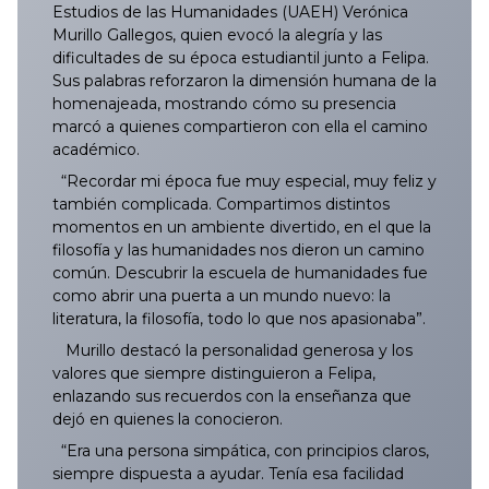
Estudios de las Humanidades (UAEH) Verónica
Murillo Gallegos, quien evocó la alegría y las
045/2025
144/2025
243/2025
342/2025
441/2025
539/2025
639/2025
738/2025
837/2025
044/2026
143/2026
242/2026
341/2026
440/2026
540/2026
638/2026
dificultades de su época estudiantil junto a Felipa.
Sus palabras reforzaron la dimensión humana de la
046/2025
145/2025
244/2025
343/2025
442/2025
540/2025
640/2025
739/2025
838/2025
045/2026
144/2026
243/2026
342/2026
441/2026
541/2026
639/2026
homenajeada, mostrando cómo su presencia
marcó a quienes compartieron con ella el camino
047/2025
146/2025
245/2025
344/2025
443/2025
541/2025
641/2025
740/2025
839/2025
046/2026
145/2026
244/2026
343/2026
442/2026
542/2026
640/2026
académico.
“Recordar mi época fue muy especial, muy feliz y
048/2025
147/2025
246/2025
345/2025
444/2025
542/2025
642/2025
741/2025
840/2025
047/2026
146/2026
245/2026
344/2026
443/2026
543/2026
641/2026
también complicada. Compartimos distintos
momentos en un ambiente divertido, en el que la
049/2025
148/2025
247/2025
346/2025
445/2025
543/2025
643/2025
742/2025
841/2025
048/2026
147/2026
246/2026
345/2026
444/2026
544/2026
642/2026
filosofía y las humanidades nos dieron un camino
común. Descubrir la escuela de humanidades fue
como abrir una puerta a un mundo nuevo: la
050/2025
149/2025
248/2025
347/2025
446/2025
545/2025
644/2025
743/2025
842/2025
049/2026
148/2026
247/2026
346/2026
445/2026
545/2026
643/2026
literatura, la filosofía, todo lo que nos apasionaba”.
Murillo destacó la personalidad generosa y los
051/2025
150/2025
249/2025
348/2025
447/2025
544/2025
645/2025
744/2025
843/2025
050/2026
149/2026
248/2026
347/2026
446/2026
546/2026
644/2026
valores que siempre distinguieron a Felipa,
enlazando sus recuerdos con la enseñanza que
052/2025
151/2025
250/2025
349/2025
448/2025
546/2025
646/2025
745/2025
844/2025
051/2026
150/2026
249/2026
348/2026
447/2026
547/2026
645/2026
dejó en quienes la conocieron.
“Era una persona simpática, con principios claros,
053/2025
152/2025
251/2025
350/2025
449/2025
547/2025
647/2025
746/2025
845/2025
052/2026
151/2026
250/2026
349/2026
448/2026
548/2026
646/2026
siempre dispuesta a ayudar. Tenía esa facilidad