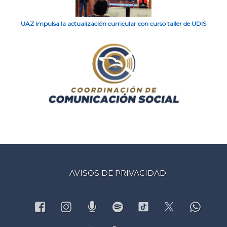
UAZ impulsa la actualización curricular con curso taller de UDIS
AVISOS DE PRIVACIDAD
Facebook
Instagram
Podcast
Spotify
What
TikTok
X.com