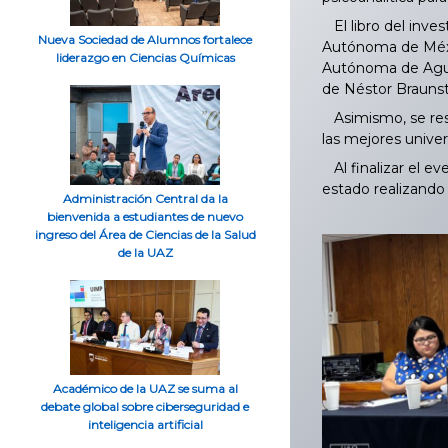
El libro del inve
Nueva Sociedad de Alumnos fortalece
Autónoma de Méxic
liderazgo en Ciencias Químicas
Autónoma de Aguas
de Néstor Braunst
Asimismo, se resa
las mejores unive
Al finalizar el ev
estado realizando 
Administración Central da la
bienvenida a estudiantes de nuevo
ingreso del Área de Ciencias de la Salud
de la UAZ
Académico de la UAZ se suma al
debate global sobre ciberseguridad e
inteligencia artificial