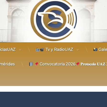
trónico
iciasUAZ
Tv y RadioUAZ
Gale
mérides
Convocatoria 2026
𝐏𝐫𝐨𝐭𝐨𝐜𝐨𝐥𝐨 𝐔
5