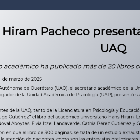
 Hiram Pacheco presenta 
UAQ
io académico ha publicado más de 20 libros 
31 de marzo de 2025.
 Autónoma de Querétaro (UAQ), el secretario académico de la U
igador de la Unidad Académica de Psicología (UAP), presentó su
es de la UAQ, tanto de la Licenciatura en Psicología y Educació
ugo Gutiérrez” el libro del académico universitario Hans Hiram. L
doval Aboytes, Elvia Itzel Landaverde, Cathia Pérez Gutiérrez 
n en que el libro de 300 páginas, se trata de un estudio exhaust
a la atención de pacientes, como son las entrevistas preliminares.