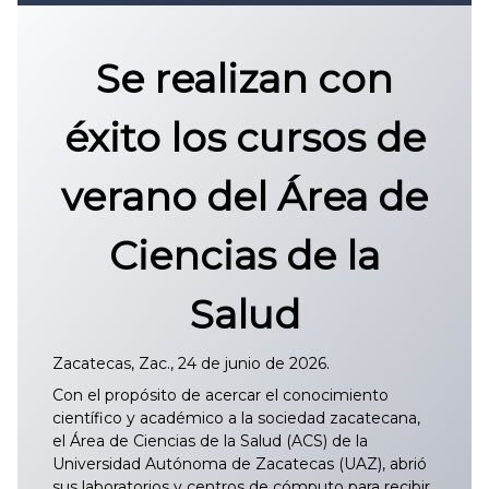
Convocatoria 2026
𝐏𝐫𝐨𝐭𝐨𝐜𝐨𝐥𝐨 𝐔𝐀𝐙 2025
Se realizan con
CONVOCATORIA DE INGRESO UAZ
éxito los cursos de
verano del Área de
Ciencias de la
Salud
Zacatecas, Zac., 24 de junio de 2026.
Con el propósito de acercar el conocimiento
científico y académico a la sociedad zacatecana,
el Área de Ciencias de la Salud (ACS) de la
Universidad Autónoma de Zacatecas (UAZ), abrió
sus laboratorios y centros de cómputo para recibir