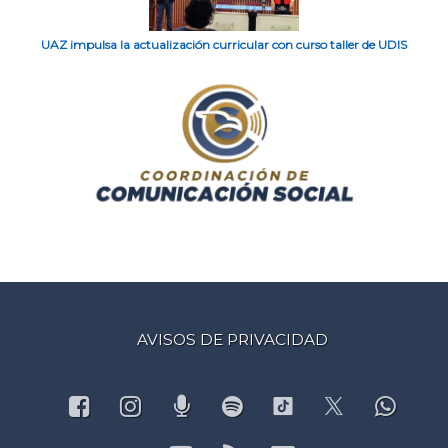
UAZ impulsa la actualización curricular con curso taller de UDIS
AVISOS DE PRIVACIDAD
Facebook
Instagram
Podcast
Spotify
What
TikTok
X.com