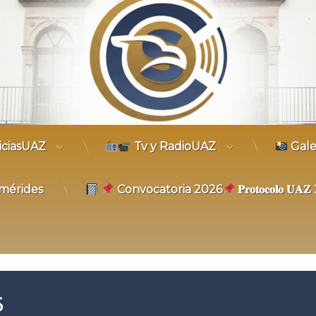
trónico
iciasUAZ
Tv y RadioUAZ
Gale
mérides
Convocatoria 2026
𝐏𝐫𝐨𝐭𝐨𝐜𝐨𝐥𝐨 𝐔
6