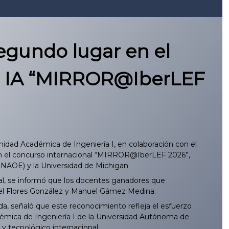
segundo lugar en el
la IA “MIRROR@IberLEF
nidad Académica de Ingeniería I, en colaboración con el
 en el concurso internacional “MIRROR@IberLEF 2026”,
 (INAOE) y la Universidad de Michigan
nal, se informó que los docentes ganadores que
muel Flores González y Manuel Gámez Medina.
da, señaló que este reconocimiento refleja el esfuerzo
Académica de Ingeniería I de la Universidad Autónoma de
 y tecnológico internacional.