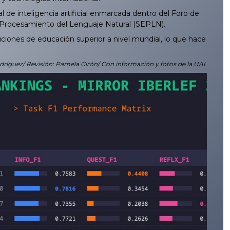
 inteligencia artificial enmarcada dentro del Foro de
l Procesamiento del Lenguaje Natural (SEPLN).
ciones de educación superior a nivel mundial, lo que hace
dríguez/ Revisión: Pamela Girón/ Con información y fotos de la UAI.