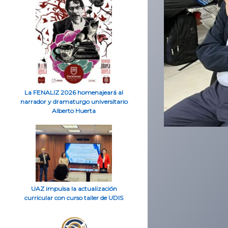
La FENALIZ 2026 homenajeará al
narrador y dramaturgo universitario
Alberto Huerta
UAZ impulsa la actualización
curricular con curso taller de UDIS