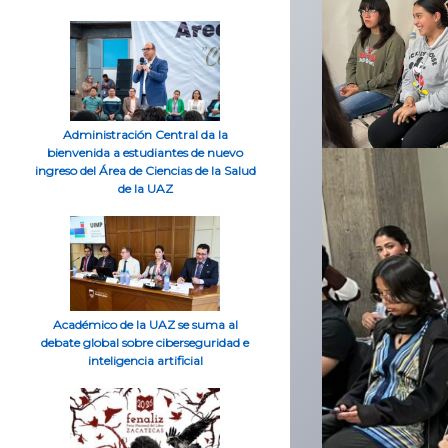
Administración Central da la
bienvenida a estudiantes de nuevo
ingreso del Área de Ciencias de la Salud
de la UAZ
Académico de la UAZ se suma al
debate global sobre ciberseguridad e
inteligencia artificial