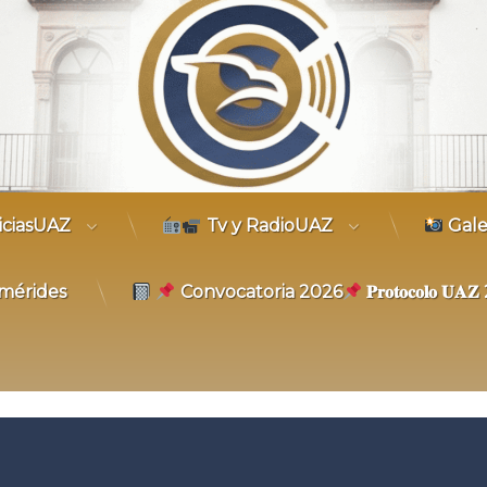
trónico
iciasUAZ
Tv y RadioUAZ
Gale
mérides
Convocatoria 2026
𝐏𝐫𝐨𝐭𝐨𝐜𝐨𝐥𝐨 𝐔