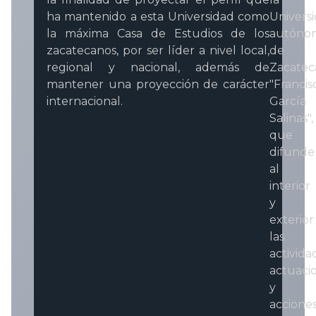
ha mantenido a esta Universidad como
Univers
la máxima Casa de Estudios de los
autóno
zacatecanos, por ser líder a nivel local,
de
regional y nacional, además de
Zacatec
mantener una proyección de carácter
"Francis
internacional.
García
Salinas",
que
difunde
al
interior
y
exterior
las
activida
actuaci
y
accione