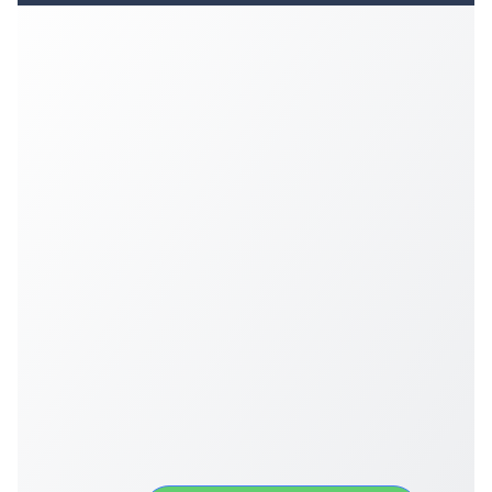
Convocatoria 2026
𝐏𝐫𝐨𝐭𝐨𝐜𝐨𝐥𝐨 𝐔𝐀𝐙 2025
CONVOCATORIA DE INGRESO UAZ