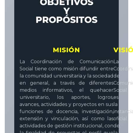
OBJETIVOS
Y
PROPÓSITOS
MISIÓN
VISI
La Coordinación de Comunicación
La
Social tiene como misión difundir entre
Coordin
la comunidad universitaria y la sociedad
de
en general, a través de diferentes
Comuni
medios informativos, el quehacer
Social
universitario, los aportes, logros,
es
avances, actividades y proyectos en sus
la
funciones de docencia, investigación,
instanci
extensión y vinculación, así como las
oficial
actividades de gestión institucional, con
de
la finalidad de proyectar el perfil que
la