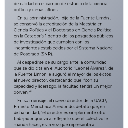
035/2025
134/2025
233/2025
332/2025
431/2025
529/2025
629/2025
728/2025
827/2025
034/2026
133/2026
232/2026
331/2026
430/2026
529/2026
628/2026
de calidad en el campo de estudio de la ciencia
política y ramas afines.
036/2025
135/2025
234/2025
333/2025
432/2025
530/2025
630/2025
729/2025
828/2025
035/2026
134/2026
233/2026
332/2026
431/2026
530/2026
629/2026
En su administración, -dijo de la Fuente Limón-,
se conservó la acreditación de la Maestría en
037/2025
136/2025
235/2025
334/2025
433/2025
531/2025
631/2025
730/2025
829/2025
036/2026
135/2026
234/2026
333/2026
432/2026
531/2026
630/2026
Ciencia Política y el Doctorado en Ciencia Política
en la Categoría 1 dentro de los posgrados públicos
de investigación que cumplen con los
038/2025
137/2025
236/2025
335/2025
434/2025
532/2025
632/2025
731/2025
830/2025
037/2026
136/2026
235/2026
334/2026
433/2026
532/2026
631/2026
lineamientos establecidos por el Sistema Nacional
de Posgrado (SNP).
039/2025
138/2025
237/2025
336/2025
435/2025
533/2025
633/2025
732/2025
831/2025
038/2026
137/2026
236/2026
335/2026
434/2026
533/2026
633/2026
Al despedirse de su cargo ante la comunidad
que se dio cita en el Auditorio “Leonel Álvarez”, de
040/2025
139/2025
238/2025
337/2025
436/2025
534/2025
634/2025
733/2025
832/2025
039/2026
138/2026
237/2026
336/2026
435/2026
534/2026
632/2026
la Fuente Limón le auguró el mayor de los éxitos
al nuevo director, destacando que, “con su
041/2025
140/2025
239/2025
338/2025
437/2025
535/2025
635/2025
734/2025
833/2025
040/2026
139/2026
238/2026
337/2026
436/2026
535/2026
634/2026
capacidad y liderazgo, la facultad tendrá un mejor
porvenir”.
042/2025
141/2025
240/2025
339/2025
438/2025
536/2025
636/2025
735/2025
834/2025
041/2026
140/2026
239/2026
338/2026
437/2026
536/2026
635/2026
En su mensaje, el nuevo director de la UACP,
Ernesto Menchaca Arredondo, detalló que, en
043/2025
142/2025
241/2025
340/2025
439/2025
537/2025
637/2025
736/2025
835/2025
042/2026
141/2026
240/2026
339/2026
438/2026
538/2026
636/2026
dicha unidad, “el director es simplemente otro
trabajador que va a reflejar lo que el colectivo le
manda hacer, es la voz que representa a
044/2025
143/2025
242/2025
341/2025
440/2025
538/2025
638/2025
737/2025
836/2025
043/2026
142/2026
241/2026
340/2026
439/2026
539/2026
637/2026