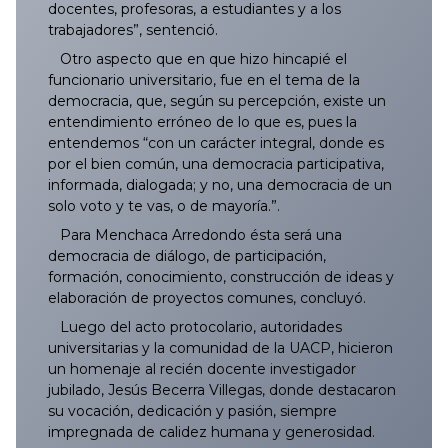
docentes, profesoras, a estudiantes y a los
trabajadores”, sentenció.
045/2025
144/2025
243/2025
342/2025
441/2025
539/2025
639/2025
738/2025
837/2025
044/2026
143/2026
242/2026
341/2026
440/2026
540/2026
638/2026
Otro aspecto que en que hizo hincapié el
funcionario universitario, fue en el tema de la
046/2025
145/2025
244/2025
343/2025
442/2025
540/2025
640/2025
739/2025
838/2025
045/2026
144/2026
243/2026
342/2026
441/2026
541/2026
639/2026
democracia, que, según su percepción, existe un
entendimiento erróneo de lo que es, pues la
047/2025
146/2025
245/2025
344/2025
443/2025
541/2025
641/2025
740/2025
839/2025
046/2026
145/2026
244/2026
343/2026
442/2026
542/2026
640/2026
entendemos “con un carácter integral, donde es
por el bien común, una democracia participativa,
048/2025
147/2025
246/2025
345/2025
444/2025
542/2025
642/2025
741/2025
840/2025
047/2026
146/2026
245/2026
344/2026
443/2026
543/2026
641/2026
informada, dialogada; y no, una democracia de un
solo voto y te vas, o de mayoría.”.
049/2025
148/2025
247/2025
346/2025
445/2025
543/2025
643/2025
742/2025
841/2025
048/2026
147/2026
246/2026
345/2026
444/2026
544/2026
642/2026
Para Menchaca Arredondo ésta será una
democracia de diálogo, de participación,
050/2025
149/2025
248/2025
347/2025
446/2025
545/2025
644/2025
743/2025
842/2025
049/2026
148/2026
247/2026
346/2026
445/2026
545/2026
643/2026
formación, conocimiento, construcción de ideas y
elaboración de proyectos comunes, concluyó.
051/2025
150/2025
249/2025
348/2025
447/2025
544/2025
645/2025
744/2025
843/2025
050/2026
149/2026
248/2026
347/2026
446/2026
546/2026
644/2026
Luego del acto protocolario, autoridades
universitarias y la comunidad de la UACP, hicieron
un homenaje al recién docente investigador
052/2025
151/2025
250/2025
349/2025
448/2025
546/2025
646/2025
745/2025
844/2025
051/2026
150/2026
249/2026
348/2026
447/2026
547/2026
645/2026
jubilado, Jesús Becerra Villegas, donde destacaron
su vocación, dedicación y pasión, siempre
053/2025
152/2025
251/2025
350/2025
449/2025
547/2025
647/2025
746/2025
845/2025
052/2026
151/2026
250/2026
349/2026
448/2026
548/2026
646/2026
impregnada de calidez humana y generosidad.