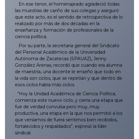
En ese tenor, el homenajeado agradeció todas
054/2025
153/2025
252/2025
351/2025
450/2025
548/2025
648/2025
747/2025
846/2025
053/2026
152/2026
251/2026
350/2026
449/2026
549/2026
647/2026
las muestras de cariño de sus colegas y aseguró
que este acto, es el sentido de retrospectiva de lo
055/2025
154/2025
253/2025
352/2025
451/2025
549/2025
649/2025
748/2025
847/2025
054/2026
153/2026
252/2026
351/2026
450/2026
550/2026
648/2026
realizado por más de dos décadas en la
enseñanza y formación de profesionales de la
056/2025
155/2025
254/2025
353/2025
453/2025
550/2025
650/2025
749/2025
848/2025
055/2026
154/2026
253/2026
352/2026
451/2026
551/2026
649/2026
ciencia política.
Por su parte, la secretaria general del Sindicato
057/2025
156/2025
255/2025
354/2025
452/2025
551/2025
651/2025
750/2025
849/2025
056/2026
155/2026
254/2026
353/2026
452/2026
552/2026
650/2026
del Personal Académico de la Universidad
Autónoma de Zacatecas (SPAUAZ), Jenny
González Arenas, recordó que cuando era alumna
058/2025
157/2025
256/2025
355/2025
454/2025
552/2025
652/2025
751/2025
850/2025
057/2026
156/2026
255/2026
354/2026
453/2026
553/2026
651/2026
de maestría, una docente le enseñó que todo en
la vida son ciclos, que se repetían y que dentro de
059/2025
158/2025
257/2025
356/2025
455/2025
553/2025
653/2025
752/2025
851/2025
058/2026
157/2026
256/2026
355/2026
454/2026
554/2026
652/2026
esos ciclos había más ciclos.
“Hoy la Unidad Académica de Ciencia Política,
060/2025
159/2025
258/2025
357/2025
456/2025
554/2025
654/2025
753/2025
852/2025
059/2026
158/2026
257/2026
356/2026
455/2026
555/2026
653/2026
comienza este nuevo ciclo, y cierra una etapa que
fue de verdad convulsa pero muy, muy
061/2025
160/2025
259/2025
358/2025
457/2025
555/2025
655/2025
754/2025
853/2025
060/2026
159/2026
258/2026
357/2026
456/2026
556/2026
654/2026
productiva, una etapa en la que nos permitió a los
que veníamos de fuera sentirnos bien recibidos,
062/2025
161/2025
260/2025
359/2025
458/2025
556/2025
656/2025
755/2025
854/2025
061/2026
160/2026
259/2026
358/2026
457/2026
557/2026
655/2026
fortalecidos y respaldados”, expresó la líder
sindical.