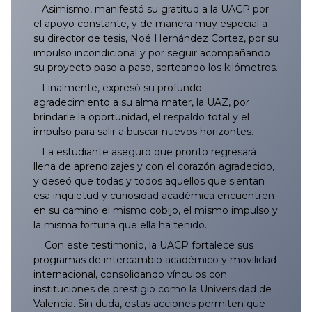
Asimismo, manifestó su gratitud a la UACP por
el apoyo constante, y de manera muy especial a
045/2025
144/2025
243/2025
342/2025
441/2025
539/2025
639/2025
738/2025
837/2025
044/2026
143/2026
242/2026
341/2026
440/2026
540/2026
638/2026
su director de tesis, Noé Hernández Cortez, por su
impulso incondicional y por seguir acompañando
046/2025
145/2025
244/2025
343/2025
442/2025
540/2025
640/2025
739/2025
838/2025
045/2026
144/2026
243/2026
342/2026
441/2026
541/2026
639/2026
su proyecto paso a paso, sorteando los kilómetros.
Finalmente, expresó su profundo
047/2025
146/2025
245/2025
344/2025
443/2025
541/2025
641/2025
740/2025
839/2025
046/2026
145/2026
244/2026
343/2026
442/2026
542/2026
640/2026
agradecimiento a su alma mater, la UAZ, por
brindarle la oportunidad, el respaldo total y el
048/2025
147/2025
246/2025
345/2025
444/2025
542/2025
642/2025
741/2025
840/2025
047/2026
146/2026
245/2026
344/2026
443/2026
543/2026
641/2026
impulso para salir a buscar nuevos horizontes.
La estudiante aseguró que pronto regresará
049/2025
148/2025
247/2025
346/2025
445/2025
543/2025
643/2025
742/2025
841/2025
048/2026
147/2026
246/2026
345/2026
444/2026
544/2026
642/2026
llena de aprendizajes y con el corazón agradecido,
y deseó que todas y todos aquellos que sientan
050/2025
149/2025
248/2025
347/2025
446/2025
545/2025
644/2025
743/2025
842/2025
049/2026
148/2026
247/2026
346/2026
445/2026
545/2026
643/2026
esa inquietud y curiosidad académica encuentren
en su camino el mismo cobijo, el mismo impulso y
la misma fortuna que ella ha tenido.
051/2025
150/2025
249/2025
348/2025
447/2025
544/2025
645/2025
744/2025
843/2025
050/2026
149/2026
248/2026
347/2026
446/2026
546/2026
644/2026
Con este testimonio, la UACP fortalece sus
052/2025
151/2025
250/2025
349/2025
448/2025
546/2025
646/2025
745/2025
844/2025
051/2026
150/2026
249/2026
348/2026
447/2026
547/2026
645/2026
programas de intercambio académico y movilidad
internacional, consolidando vínculos con
instituciones de prestigio como la Universidad de
053/2025
152/2025
251/2025
350/2025
449/2025
547/2025
647/2025
746/2025
845/2025
052/2026
151/2026
250/2026
349/2026
448/2026
548/2026
646/2026
Valencia. Sin duda, estas acciones permiten que