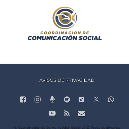
AVISOS DE PRIVACIDAD
Facebook
Instagram
Podcast
Spotify
What
TikTok
X.com
YouTube
RSS
Correo electr
© Coordinación de Comunicación Social UAZ. Todos los derechos