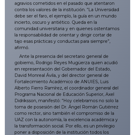
agravios cometidos en el pasado que atentaron
contra los valores de la institución. “La Universidad
073/2025
172/2025
271/2025
370/2025
469/2025
567/2025
667/2025
766/2025
865/2025
072/2026
171/2026
270/2026
369/2026
468/2026
568/2026
666/2026
debe ser el faro, el ejemplo, la guía en un mundo
incierto, oscuro y antiético. Queda en la
074/2025
173/2025
272/2025
371/2025
470/2025
568/2025
668/2025
767/2025
866/2025
073/2026
172/2026
271/2026
370/2026
469/2026
569/2026
667/2026
comunidad universitaria y en quienes ostentamos
la responsabilidad de orientar y dirigir cortar de
075/2025
174/2025
273/2025
372/2025
471/2025
569/2025
669/2025
768/2025
867/2025
074/2026
173/2026
272/2026
371/2026
470/2026
570/2026
668/2026
tajo esas prácticas y conductas para siempre”,
afirmó.
076/2025
175/2025
274/2025
373/2025
472/2025
570/2025
670/2025
769/2025
868/2025
075/2026
174/2026
273/2026
372/2026
471/2026
571/2026
669/2026
Ante la presencia del secretario general de
gobierno, Rodrigo Reyes Mugüerza quien acudió
077/2025
176/2025
275/2025
374/2025
473/2025
571/2025
671/2025
770/2025
869/2025
076/2026
175/2026
274/2026
373/2026
472/2026
572/2026
670/2026
en representación del Gobernador del Estado,
David Monreal Ávila, y del director general de
Fortalecimiento Académico de ANUIES, Luis
078/2025
177/2025
276/2025
375/2025
474/2025
572/2025
672/2025
771/2025
870/2025
077/2026
176/2026
275/2026
374/2026
473/2026
573/2026
671/2026
Alberto Fierro Ramírez, el coordinador general del
Programa Nacional de Educación Superior, Axel
079/2025
178/2025
277/2025
376/2025
475/2025
573/2025
673/2025
772/2025
871/2025
078/2026
177/2026
276/2026
375/2026
474/2026
574/2026
672/2026
Didriksson, manifestó: “Hoy celebramos no solo la
toma de posesión del Dr. Ángel Román Gutiérrez
080/2025
179/2025
278/2025
377/2025
476/2025
574/2025
674/2025
773/2025
872/2025
079/2026
178/2026
277/2026
376/2026
475/2026
575/2026
673/2026
como rector, sino también el compromiso de la
UAZ con la autonomía, la excelencia académica y
la transformación social. Por ello, es un privilegio
081/2025
180/2025
279/2025
378/2025
477/2025
575/2025
675/2025
774/2025
873/2025
080/2026
179/2026
278/2026
377/2026
476/2026
576/2026
674/2026
poner a disposición de la institución todos los