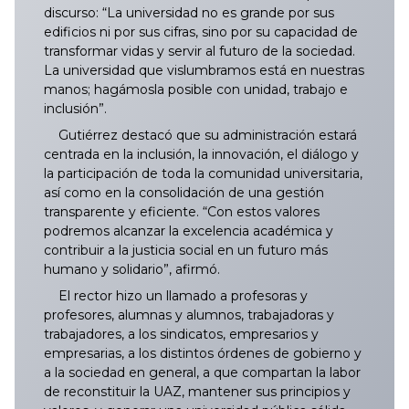
035/2025
134/2025
233/2025
332/2025
431/2025
529/2025
629/2025
728/2025
827/2025
034/2026
133/2026
232/2026
331/2026
430/2026
529/2026
628/2026
discurso: “La universidad no es grande por sus
edificios ni por sus cifras, sino por su capacidad de
036/2025
135/2025
234/2025
333/2025
432/2025
530/2025
630/2025
729/2025
828/2025
035/2026
134/2026
233/2026
332/2026
431/2026
530/2026
629/2026
transformar vidas y servir al futuro de la sociedad.
La universidad que vislumbramos está en nuestras
manos; hagámosla posible con unidad, trabajo e
037/2025
136/2025
235/2025
334/2025
433/2025
531/2025
631/2025
730/2025
829/2025
036/2026
135/2026
234/2026
333/2026
432/2026
531/2026
630/2026
inclusión”.
Gutiérrez destacó que su administración estará
038/2025
137/2025
236/2025
335/2025
434/2025
532/2025
632/2025
731/2025
830/2025
037/2026
136/2026
235/2026
334/2026
433/2026
532/2026
631/2026
centrada en la inclusión, la innovación, el diálogo y
la participación de toda la comunidad universitaria,
039/2025
138/2025
237/2025
336/2025
435/2025
533/2025
633/2025
732/2025
831/2025
038/2026
137/2026
236/2026
335/2026
434/2026
533/2026
633/2026
así como en la consolidación de una gestión
transparente y eficiente. “Con estos valores
040/2025
139/2025
238/2025
337/2025
436/2025
534/2025
634/2025
733/2025
832/2025
039/2026
138/2026
237/2026
336/2026
435/2026
534/2026
632/2026
podremos alcanzar la excelencia académica y
contribuir a la justicia social en un futuro más
041/2025
140/2025
239/2025
338/2025
437/2025
535/2025
635/2025
734/2025
833/2025
040/2026
139/2026
238/2026
337/2026
436/2026
535/2026
634/2026
humano y solidario”, afirmó.
El rector hizo un llamado a profesoras y
042/2025
141/2025
240/2025
339/2025
438/2025
536/2025
636/2025
735/2025
834/2025
041/2026
140/2026
239/2026
338/2026
437/2026
536/2026
635/2026
profesores, alumnas y alumnos, trabajadoras y
trabajadores, a los sindicatos, empresarios y
empresarias, a los distintos órdenes de gobierno y
043/2025
142/2025
241/2025
340/2025
439/2025
537/2025
637/2025
736/2025
835/2025
042/2026
141/2026
240/2026
339/2026
438/2026
538/2026
636/2026
a la sociedad en general, a que compartan la labor
de reconstituir la UAZ, mantener sus principios y
044/2025
143/2025
242/2025
341/2025
440/2025
538/2025
638/2025
737/2025
836/2025
043/2026
142/2026
241/2026
340/2026
439/2026
539/2026
637/2026