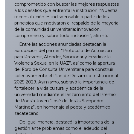
comprometido con buscar las mejores respuestas
054/2025
153/2025
252/2025
351/2025
450/2025
548/2025
648/2025
747/2025
846/2025
053/2026
152/2026
251/2026
350/2026
449/2026
549/2026
647/2026
a los desafíos que enfrenta la institución. “Nuestra
reconstitución es indispensable a partir de los
055/2025
154/2025
253/2025
352/2025
451/2025
549/2025
649/2025
748/2025
847/2025
054/2026
153/2026
252/2026
351/2026
450/2026
550/2026
648/2026
principios que motivaron el respaldo de la mayoría
de la comunidad universitaria: innovación,
056/2025
155/2025
254/2025
353/2025
453/2025
550/2025
650/2025
749/2025
848/2025
055/2026
154/2026
253/2026
352/2026
451/2026
551/2026
649/2026
compromiso y, sobre todo, inclusión”, afirmó.
Entre las acciones anunciadas destacan la
057/2025
156/2025
255/2025
354/2025
452/2025
551/2025
651/2025
750/2025
849/2025
056/2026
155/2026
254/2026
353/2026
452/2026
552/2026
650/2026
aprobación del primer “Protocolo de Actuación
para Prevenir, Atender, Sancionar y Erradicar la
Violencia Sexual en la UAZ”, así como la apertura
058/2025
157/2025
256/2025
355/2025
454/2025
552/2025
652/2025
751/2025
850/2025
057/2026
156/2026
255/2026
354/2026
453/2026
553/2026
651/2026
del Foro de Consulta Universitaria para construir
colectivamente el Plan de Desarrollo Institucional
059/2025
158/2025
257/2025
356/2025
455/2025
553/2025
653/2025
752/2025
851/2025
058/2026
157/2026
256/2026
355/2026
454/2026
554/2026
652/2026
2025-2029. Asimismo, subrayó la importancia de
fortalecer la vida cultural y académica de la
060/2025
159/2025
258/2025
357/2025
456/2025
554/2025
654/2025
753/2025
852/2025
059/2026
158/2026
257/2026
356/2026
455/2026
555/2026
653/2026
universidad mediante el lanzamiento del Premio
de Poesía Joven “José de Jesús Sampedro
061/2025
160/2025
259/2025
358/2025
457/2025
555/2025
655/2025
754/2025
853/2025
060/2026
159/2026
258/2026
357/2026
456/2026
556/2026
654/2026
Martínez”, en homenaje al poeta y académico
zacatecano.
062/2025
161/2025
260/2025
359/2025
458/2025
556/2025
656/2025
755/2025
854/2025
061/2026
160/2026
259/2026
358/2026
457/2026
557/2026
655/2026
De igual manera, destacó la importancia de la
gestión ante problemas como el adeudo del