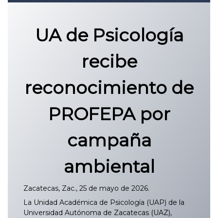
Convocatoria 2026
𝐏𝐫𝐨𝐭𝐨𝐜𝐨𝐥𝐨 𝐔𝐀𝐙 2025
UA de Psicología
CONVOCATORIA DE INGRESO UAZ
recibe
reconocimiento de
PROFEPA por
campaña
ambiental
Zacatecas, Zac., 25 de mayo de 2026.
La Unidad Académica de Psicología (UAP) de la
Universidad Autónoma de Zacatecas (UAZ),