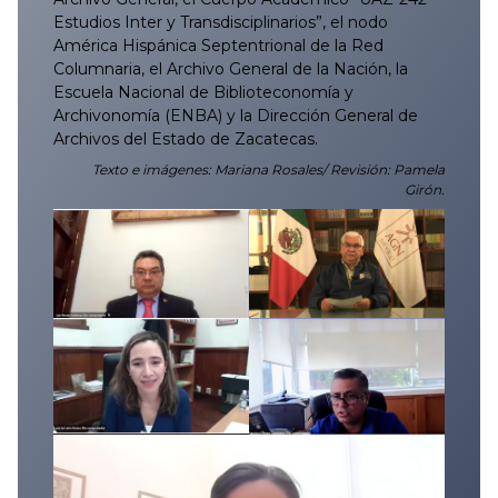
Estudios Inter y Transdisciplinarios”, el nodo
América Hispánica Septentrional de la Red
Columnaria, el Archivo General de la Nación, la
Escuela Nacional de Biblioteconomía y
Archivonomía (ENBA) y la Dirección General de
Archivos del Estado de Zacatecas.
Texto e imágenes: Mariana Rosales/
Revisión: Pamela
Girón.