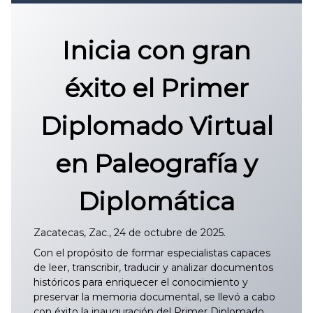
Convocatoria 2026
𝐏𝐫𝐨𝐭𝐨𝐜𝐨𝐥𝐨 𝐔𝐀𝐙 2025
Inicia con gran
CONVOCATORIA DE INGRESO UAZ
éxito el Primer
Diplomado Virtual
en Paleografía y
Diplomática
Zacatecas, Zac., 24 de octubre de 2025.
Con el propósito de formar especialistas capaces
de leer, transcribir, traducir y analizar documentos
históricos para enriquecer el conocimiento y
preservar la memoria documental, se llevó a cabo
con éxito la inauguración del Primer Diplomado