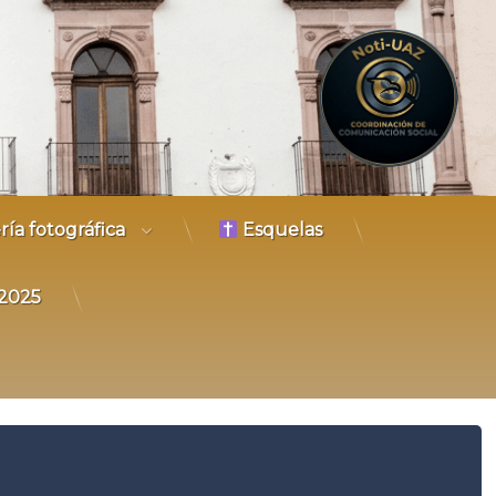
Coordinación 
ría fotográfica
Esquelas
𝐙 2025