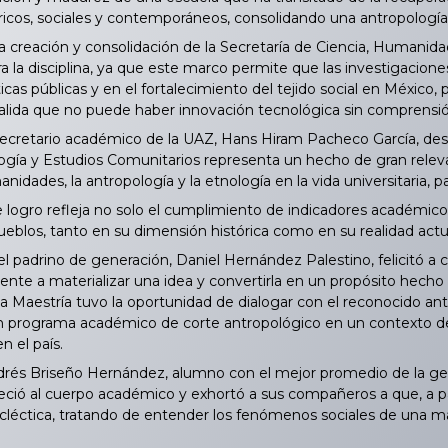
ricos, sociales y contemporáneos, consolidando una antropología p
reación y consolidación de la Secretaría de Ciencia, Humanida
ara la disciplina, ya que este marco permite que las investigacio
ticas públicas y en el fortalecimiento del tejido social en México,
alida que no puede haber innovación tecnológica sin comprensión
ecretario académico de la UAZ, Hans Hiram Pacheco García, dest
ogía y Estudios Comunitarios representa un hecho de gran releva
anidades, la antropología y la etnología en la vida universitaria, 
ogro refleja no solo el cumplimiento de indicadores académicos
pueblos, tanto en su dimensión histórica como en su realidad actu
l padrino de generación, Daniel Hernández Palestino, felicitó a 
ente a materializar una idea y convertirla en un propósito hecho 
a Maestría tuvo la oportunidad de dialogar con el reconocido an
un programa académico de corte antropológico en un contexto de r
n el país.
s Briseño Hernández, alumno con el mejor promedio de la genera
eció al cuerpo académico y exhortó a sus compañeros a que, a par
cléctica, tratando de entender los fenómenos sociales de una man