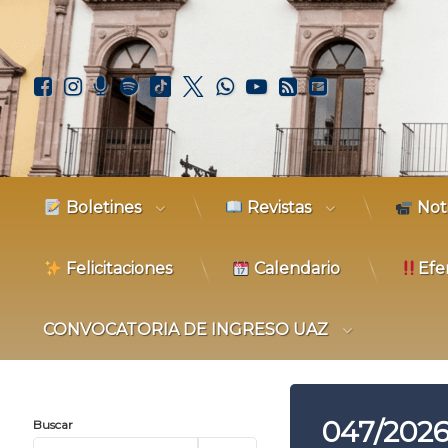
Ir
al
contenido
Facebook
Instagram
Podcast
Spotify
TikTok
X.com
WhatsApp
YouTube
RSS
Correo elec
Boletines
Revistas
Not
Felicitaciones
Calendario
Efe
CONVOCATORIA DE INGRESO UAZ
047/202
Buscar