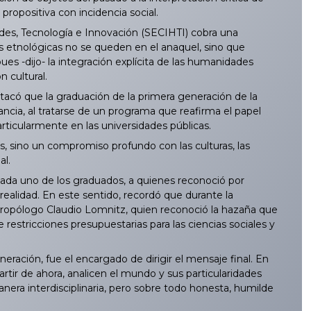
ropositiva con incidencia social.
des, Tecnología e Innovación (SECIHTI) cobra una
nes etnológicas no se queden en el anaquel, sino que
 pues -dijo- la integración explícita de las humanidades
 cultural.
acó que la graduación de la primera generación de la
ncia, al tratarse de un programa que reafirma el papel
particularmente en las universidades públicas.
, sino un compromiso profundo con las culturas, las
al.
cada uno de los graduados, a quienes reconoció por
realidad. En este sentido, recordó que durante la
tropólogo Claudio Lomnitz, quien reconoció la hazaña que
estricciones presupuestarias para las ciencias sociales y
ción, fue el encargado de dirigir el mensaje final. En
tir de ahora, analicen el mundo y sus particularidades
era interdisciplinaria, pero sobre todo honesta, humilde