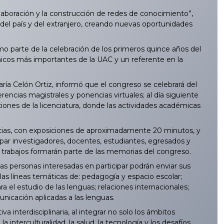
laboración y la construcción de redes de conocimiento”,
s del país y del extranjero, creando nuevas oportunidades
o parte de la celebración de los primeros quince años del
icos más importantes de la UAC y un referente en la
ría Celón Ortiz, informó que el congreso se celebrará del
rencias magistrales y ponencias virtuales; al día siguiente
aciones de la licenciatura, donde las actividades académicas
cias, con exposiciones de aproximadamente 20 minutos, y
ipar investigadores, docentes, estudiantes, egresados y
 trabajos formarán parte de las memorias del congreso.
s personas interesadas en participar podrán enviar sus
las líneas temáticas de: pedagogía y espacio escolar;
a el estudio de las lenguas; relaciones internacionales;
municación aplicadas a las lenguas.
a interdisciplinaria, al integrar no solo los ámbitos
 interculturalidad, la salud, la tecnología y los desafíos