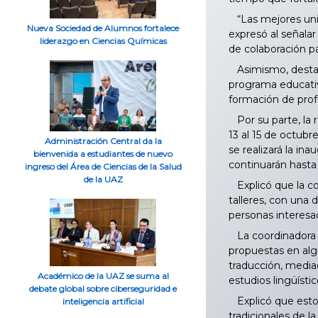
“Las mejores univ
Nueva Sociedad de Alumnos fortalece
expresó al señalar
liderazgo en Ciencias Químicas
de colaboración par
Asimismo, destacó
programa educativ
formación de profe
Por su parte, la r
13 al 15 de octubr
Administración Central da la
se realizará la in
bienvenida a estudiantes de nuevo
continuarán hasta 
ingreso del Área de Ciencias de la Salud
de la UAZ
Explicó que la co
talleres, con una
personas interesa
La coordinadora a
propuestas en alg
traducción, mediac
Académico de la UAZ se suma al
estudios lingüísti
debate global sobre ciberseguridad e
Explicó que estos 
inteligencia artificial
tradicionales de l