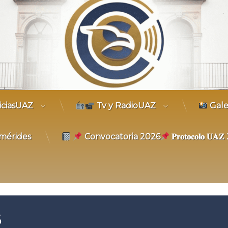
trónico
iciasUAZ
Tv y RadioUAZ
Gale
mérides
Convocatoria 2026
𝐏𝐫𝐨𝐭𝐨𝐜𝐨𝐥𝐨 𝐔
6