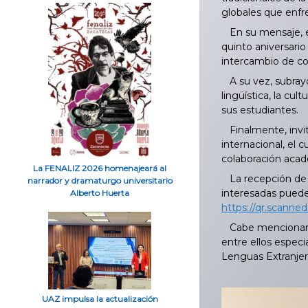
globales que enfr
En su mensaje, e
quinto aniversario
intercambio de c
A su vez, subrayó 
lingüística, la cul
sus estudiantes.
Finalmente, invit
internacional, el 
colaboración acad
La FENALIZ 2026 homenajeará al
La recepción de p
narrador y dramaturgo universitario
interesadas pueden
Alberto Huerta
https://qr.scann
Cabe mencionar qu
entre ellos especi
Lenguas Extranjer
UAZ impulsa la actualización