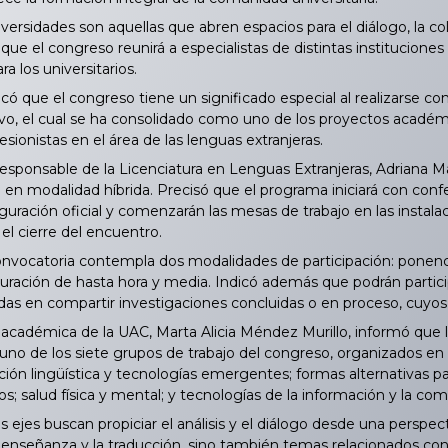
ersidades son aquellas que abren espacios para el diálogo, la co
 que el congreso reunirá a especialistas de distintas institucione
a los universitarios.
 que el congreso tiene un significado especial al realizarse com
o, el cual se ha consolidado como uno de los proyectos académ
sionistas en el área de las lenguas extranjeras.
esponsable de la Licenciatura en Lenguas Extranjeras, Adriana Ma
e en modalidad híbrida. Precisó que el programa iniciará con confe
auguración oficial y comenzarán las mesas de trabajo en las instal
el cierre del encuentro.
nvocatoria contempla dos modalidades de participación: ponen
 duración de hasta hora y media. Indicó además que podrán partic
das en compartir investigaciones concluidas o en proceso, cuyos
cadémica de la UAC, Marta Alicia Méndez Murillo, informó que la
uno de los siete grupos de trabajo del congreso, organizados en 
ión lingüística y tecnologías emergentes; formas alternativas par
cos; salud física y mental; y tecnologías de la información y la co
ejes buscan propiciar el análisis y el diálogo desde una perspectiv
a enseñanza y la traducción, sino también temas relacionados con la