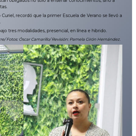
están obligados no sólo a enseñar conocimientos, sino a
tas.
riel, recordó que la primer Escuela de Verano se llevó a
.
jo tres modalidades, presencial, en línea e hibrido.
rre/ Fotos: Óscar Camarillo/ Revisión: Pamela Girón Hernández.