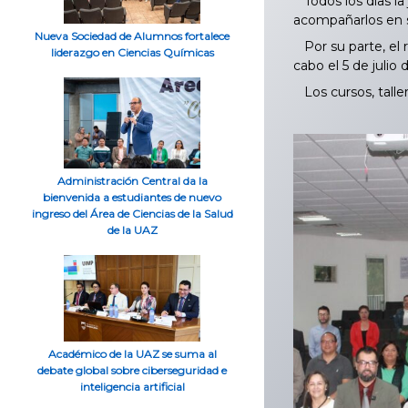
Todos los días la
acompañarlos en s
Nueva Sociedad de Alumnos fortalece
Por su parte, el 
liderazgo en Ciencias Químicas
cabo el 5 de julio
Los cursos, taller
Administración Central da la
bienvenida a estudiantes de nuevo
ingreso del Área de Ciencias de la Salud
de la UAZ
Académico de la UAZ se suma al
debate global sobre ciberseguridad e
inteligencia artificial