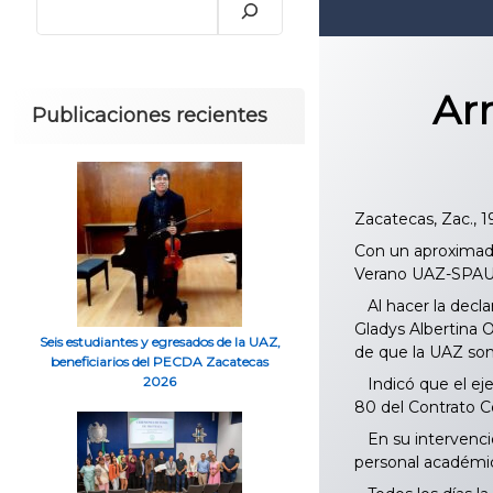
Ar
Publicaciones recientes
Zacatecas, Zac., 1
Con un aproximado
Verano UAZ-SPAUAZ
Al hacer la declar
Gladys Albertina 
Seis estudiantes y egresados de la UAZ,
de que la UAZ som
beneficiarios del PECDA Zacatecas
2026
Indicó que el eje
80 del Contrato Co
En su intervenció
personal académic