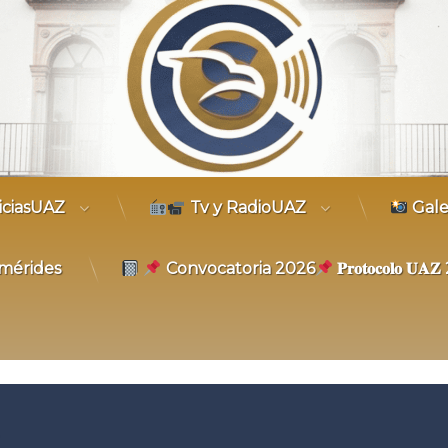
trónico
iciasUAZ
Tv y RadioUAZ
Gale
mérides
Convocatoria 2026
𝐏𝐫𝐨𝐭𝐨𝐜𝐨𝐥𝐨 𝐔