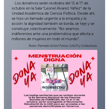
Los donativos serán recibidos del 13 al 17 de
octubre en la Sala “Leonel Álvarez Yáñez” de la
Unidad Académica de Ciencia Política. Desde ahí,
se hizo un llamado urgente a la empatía y la
acción: la dignidad también se borda, se teje y se
construye colectivamente. “No seamos
indiferentes ante una problemática que afecta a
millones de mujeres en todo el mundo”.
Texto: Pamela Girón/ Fotos: UACP y Colectivos.