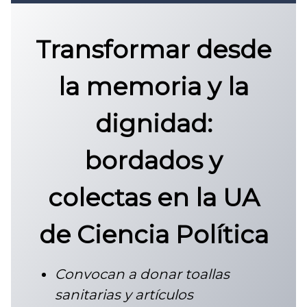
Convocatoria 2026
𝐏𝐫𝐨𝐭𝐨𝐜𝐨𝐥𝐨 𝐔𝐀𝐙 2025
Transformar desde
CONVOCATORIA DE INGRESO UAZ
la memoria y la
dignidad:
bordados y
colectas en la UA
de Ciencia Política
Convocan a donar toallas
sanitarias y artículos