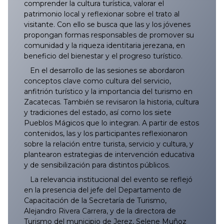
comprender la cultura turística, valorar el
026/2025
125/2025
224/2025
323/2025
422/2025
521/2025
620/2025
719/2025
818/2025
025/2026
124/2026
223/2026
322/2026
421/2026
520/2026
619/2026
Vol. I, No. 7, Julio 2024
patrimonio local y reflexionar sobre el trato al
visitante. Con ello se busca que las y los jóvenes
027/2025
126/2025
225/2025
324/2025
423/2025
522/2025
621/2025
720/2025
819/2025
026/2026
125/2026
224/2026
323/2026
422/2026
521/2026
620/2026
propongan formas responsables de promover su
Vol. I, No. 6, Junio 2024
comunidad y la riqueza identitaria jerezana, en
beneficio del bienestar y el progreso turístico.
028/2025
127/2025
226/2025
325/2025
424/2025
523/2025
622/2025
721/2025
820/2025
027/2026
126/2026
225/2026
324/2026
423/2026
522/2026
621/2026
Vol. I, No. 5, Mayo 2024
En el desarrollo de las sesiones se abordaron
conceptos clave como cultura del servicio,
029/2025
128/2025
227/2025
326/2025
425/2025
524/2025
623/2025
722/2025
821/2025
028/2026
127/2026
226/2026
325/2026
424/2026
523/2026
622/2026
Vol. I, No. 4, Abril 2024
anfitrión turístico y la importancia del turismo en
Zacatecas. También se revisaron la historia, cultura
030/2025
129/2025
228/2025
327/2025
426/2025
525/2025
624/2025
723/2025
822/2025
029/2026
128/2026
227/2026
326/2026
425/2026
524/2026
623/2026
Vol. I, No. 3, Marzo 2024
y tradiciones del estado, así como los siete
Pueblos Mágicos que lo integran. A partir de estos
031/2025
130/2025
229/2025
328/2025
427/2025
526/2025
625/2025
724/2025
823/2025
030/2026
129/2026
228/2026
327/2026
426/2026
525/2026
624/2026
Vol I, No. 2, Marzo 2024
contenidos, las y los participantes reflexionaron
sobre la relación entre turista, servicio y cultura, y
032/2025
131/2025
230/2025
329/2025
428/2025
527/2025
626/2025
725/2025
824/2025
031/2026
130/2026
229/2026
328/2026
427/2026
526/2026
625/2026
plantearon estrategias de intervención educativa
Vol. I, No. 1 Febrero 2024
y de sensibilización para distintos públicos.
033/2025
132/2025
231/2025
330/2025
429/2025
528/2025
627/2025
726/2025
825/2025
032/2026
131/2026
230/2026
329/2026
428/2026
527/2026
626/2026
La relevancia institucional del evento se reflejó
en la presencia del jefe del Departamento de
Capacitación de la Secretaría de Turismo,
034/2025
133/2025
232/2025
331/2025
430/2025
528A/2025
628/2025
727/2025
826/2025
033/2026
132/2026
231/2026
330/2026
429/2026
528/2026
627/2026
Alejandro Rivera Carrera, y de la directora de
Turismo del municipio de Jerez, Selene Muñoz