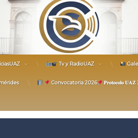
trónico
iciasUAZ
Tv y RadioUAZ
Gale
mérides
Convocatoria 2026
𝐏𝐫𝐨𝐭𝐨𝐜𝐨𝐥𝐨 𝐔