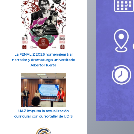
La FENALIZ 2026 homenajeará al
narrador y dramaturgo universitario
Alberto Huerta
UAZ impulsa la actualización
curricular con curso taller de UDIS