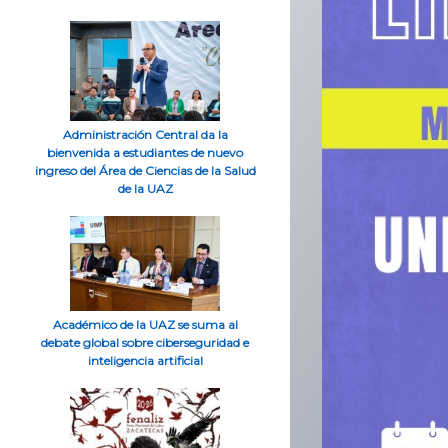
Administración Central da la
bienvenida a estudiantes de nuevo
ingreso del Área de Ciencias de la Salud
de la UAZ
Académico de la UAZ se suma al
debate global sobre ciberseguridad e
inteligencia artificial