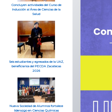
Concluyen actividades del Curso de
Inducción al Área de Ciencias de la
Salud
Seis estudiantes y egresados de la UAZ,
beneficiarios del PECDA Zacatecas
2026
Nueva Sociedad de Alumnos fortalece
liderazgo en Ciencias Químicas