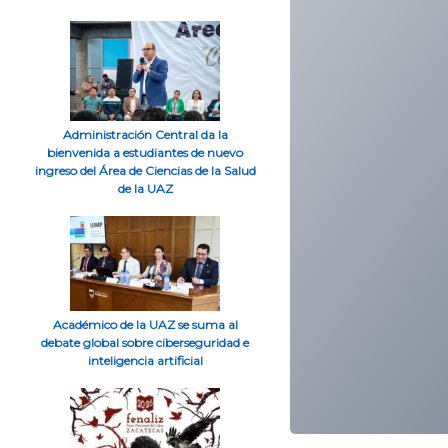
Administración Central da la
bienvenida a estudiantes de nuevo
ingreso del Área de Ciencias de la Salud
de la UAZ
Académico de la UAZ se suma al
debate global sobre ciberseguridad e
inteligencia artificial