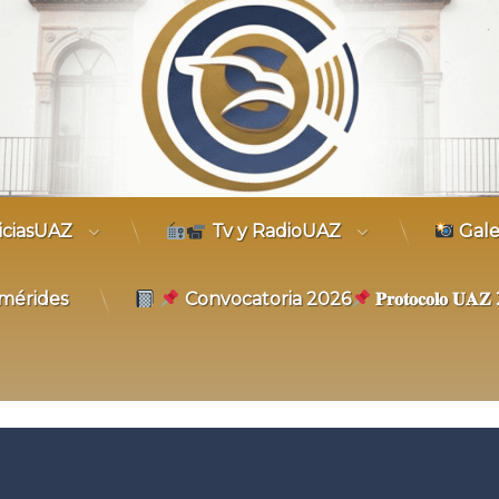
trónico
iciasUAZ
Tv y RadioUAZ
Gale
mérides
Convocatoria 2026
𝐏𝐫𝐨𝐭𝐨𝐜𝐨𝐥𝐨 𝐔