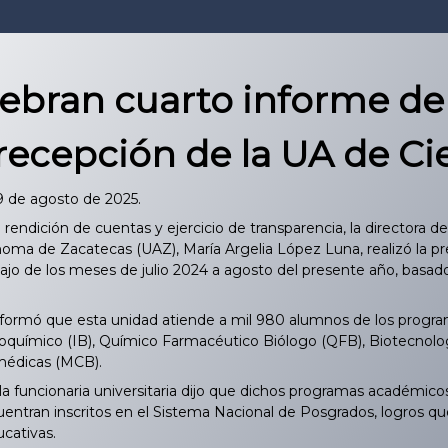
ebran cuarto informe de 
recepción de la UA de Ci
19 de agosto de 2025.
endición de cuentas y ejercicio de transparencia, la directora 
oma de Zacatecas (UAZ), María Argelia López Luna, realizó la pr
bajo de los meses de julio 2024 a agosto del presente año, basado
formó que esta unidad atiende a mil 980 alumnos de los progra
ioquímico (IB), Químico Farmacéutico Biólogo (QFB), Biotecnolog
médicas (MCB).
la funcionaria universitaria dijo que dichos programas académico
ntran inscritos en el Sistema Nacional de Posgrados, logros que l
ucativas.